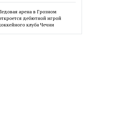
Ледовая арена в Грозном
откроется дебютной игрой
хоккейного клуба Чечни