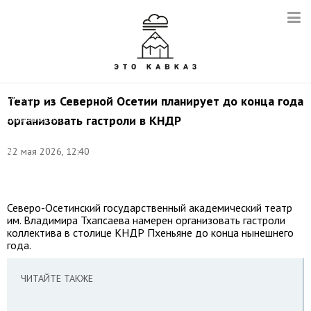
©
Северо-
Осетинский
Театр из Северной Осетии планирует до конца года
государственный
организовать гастроли в КНДР
академический
театр
имени
22 мая 2026, 12:40
В.
В.
Тхапсаева
Северо-Осетинский государственный академический театр
им. Владимира Тхапсаева намерен организовать гастроли
коллектива в столице КНДР Пхеньяне до конца нынешнего
года.
ЧИТАЙТЕ ТАКЖЕ