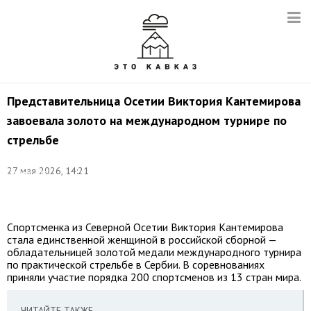
Представительница Осетии Виктория Кантемирова
завоевала золото на международном турнире по
стрельбе
©
27 мая 2026, 14:21
Станислав
Красильников/
ТАСС
Спортсменка из Северной Осетии Виктория Кантемирова
стала единственной женщиной в российской сборной —
обладательницей золотой медали международного турнира
по практической стрельбе в Сербии. В соревнованиях
приняли участие порядка 200 спортсменов из 13 стран мира.
ЧИТАЙТЕ ТАКЖЕ