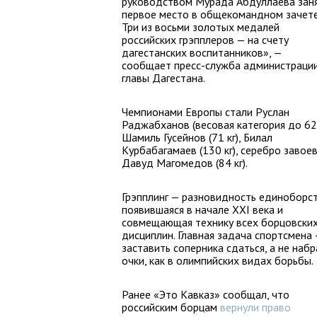
руководством Мурада Абдуллаева зан
первое место в общекомандном зачете
Три из восьми золотых медалей
российских грэпплеров — на счету
дагестанских воспитанников», —
сообщает пресс-служба администраци
главы Дагестана.
Чемпионами Европы стали Руслан
Раджабханов (весовая категория до 62 
Шамиль Гусейнов (71 кг), Билал
Курбабагамаев (130 кг), серебро завое
Давуд Магомедов (84 кг).
Грэпплинг — разновидность единоборст
появившаяся в начале XXI века и
совмещающая технику всех борцовски
дисциплин. Главная задача спортсмена
заставить соперника сдаться, а не набр
очки, как в олимпийских видах борьбы.
Ранее «Это Кавказ» сообщал, что
российским борцам
вернули право