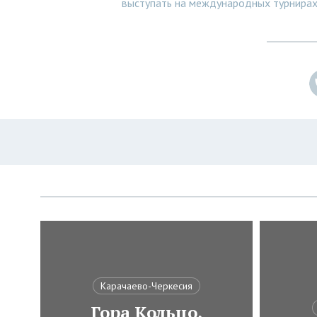
выступать на международных турнира
Карачаево-Черкесия
Гора Кольцо,