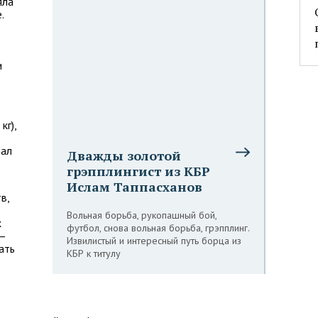
яла
.
и
кг),
вал
Дважды золотой
грэпплингист из КБР
Ислам Таппасханов
в,
Вольная борьба, рукопашный бой,
х
футбол, снова вольная борьба, грэпплинг.
 —
Извилистый и интересный путь борца из
ать
КБР к титулу