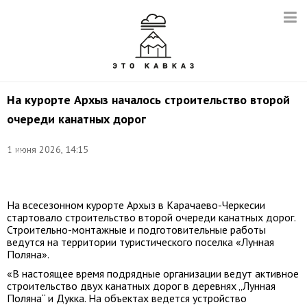
На курорте Архыз началось строительство второй
очереди канатных дорог
©
1 июня 2026, 14:15
Иван
Губский/
ТАСС
На всесезонном курорте Архыз в Карачаево-Черкесии
стартовало строительство второй очереди канатных дорог.
Строительно-монтажные и подготовительные работы
ведутся на территории туристического поселка «Лунная
Поляна».
«В настоящее время подрядные организации ведут активное
строительство двух канатных дорог в деревнях „Лунная
Поляна“ и Дукка. На объектах ведется устройство