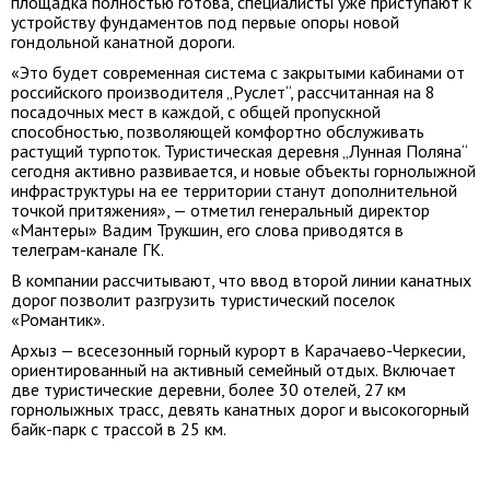
площадка полностью готова, специалисты уже приступают к
устройству фундаментов под первые опоры новой
гондольной канатной дороги.
«Это будет современная система с закрытыми кабинами от
российского производителя „Руслет“, рассчитанная на 8
посадочных мест в каждой, с общей пропускной
способностью, позволяющей комфортно обслуживать
растущий турпоток. Туристическая деревня „Лунная Поляна“
сегодня активно развивается, и новые объекты горнолыжной
инфраструктуры на ее территории станут дополнительной
точкой притяжения», — отметил генеральный директор
«Мантеры» Вадим Трукшин, его слова приводятся в
телеграм-канале ГК.
В компании рассчитывают, что ввод второй линии канатных
дорог позволит разгрузить туристический поселок
«Романтик».
Архыз — всесезонный горный курорт в Карачаево-Черкесии,
ориентированный на активный семейный отдых. Включает
две туристические деревни, более 30 отелей, 27 км
горнолыжных трасс, девять канатных дорог и высокогорный
байк-парк с трассой в 25 км.