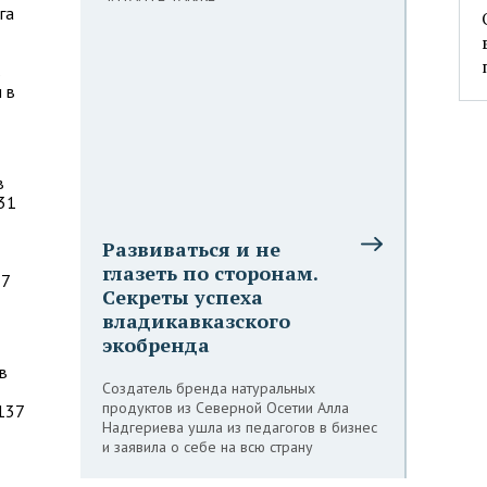
га
ь
 в
в
31
Развиваться и не
глазеть по сторонам.
17
Секреты успеха
владикавказского
экобренда
в
Создатель бренда натуральных
продуктов из Северной Осетии Алла
 137
Надгериева ушла из педагогов в бизнес
и заявила о себе на всю страну