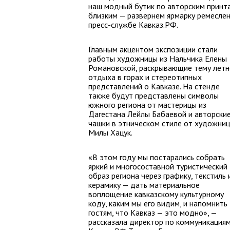
наш модный бутик по авторским принта
близким — развернем ярмарку ремеслен
пресс-службе Кавказ.РФ.
Главным акцентом экспозиции стали
работы художницы из Нальчика Елены
Романовской, раскрывающие тему летн
отдыха в горах и стереотипных
представлений о Кавказе. На стенде
также будут представлены символы
южного региона от мастерицы из
Дагестана Лейлы Бабаевой и авторски
чашки в этническом стиле от художни
Милы Хацук.
«В этом году мы постарались собрать
яркий и многосоставной туристический
образ региона через графику, текстиль 
керамику — дать материальное
воплощение кавказскому культурному
коду, каким мы его видим, и напомнить
гостям, что Кавказ — это модно», —
рассказала директор по коммуникация