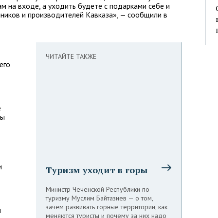
м на входе, а уходить будете с подарками себе и
ников и производителей Кавказа», — сообщили в
ЧИТАЙТЕ ТАКЖЕ
его
е
цы
и
Туризм уходит в горы
Министр Чеченской Республики по
туризму Муслим Байтазиев — о том,
зачем развивать горные территории, как
м
меняются туристы и почему за них надо