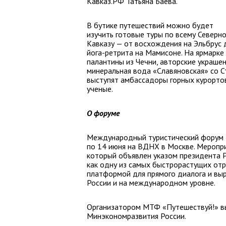
Кавказ.РФ Татьяна Баева.
В бутике путешествий можно будет
изучить готовые туры по всему Северн
Кавказу — от восхождения на Эльбрус 
йога-ретрита на Мамисоне. На ярмарке
палантины из Чечни, авторские украшен
минеральная вода «Славяновская» со С
выступят амбассадоры горных курортов
ученые.
О форуме
Международный туристический форум 
по 14 июня на ВДНХ в Москве. Меропри
который объявлен указом президента Р
как одну из самых быстрорастущих отр
платформой для прямого диалога и вы
России и на международном уровне.
Организатором МТФ «Путешествуй!» в
Минэкономразвития России.