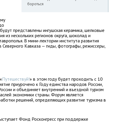
бороться
ому
до
 будут представлены ингушская керамика, шелковые
ия из нескольких регионов округа, шоколад и
таврополья. В мини-лектории института развития
 Северного Кавказа — гиды, фотографы, режиссеры,
«
Путешествуй!
» в этом году будет проходить с 10
ятие приурочено к Году единства народов России,
оссии и объединяет внутренний и въездной туризм
аслей экономики страны. Форум является
работки решений, определяющих развитие туризма в
ыступает Фонд Росконгресс при поддержке