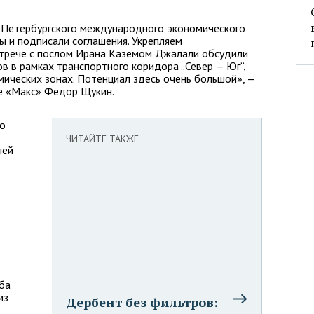
у Петербургского международного экономического
 и подписали соглашения. Укрепляем
трече с послом Ирана Каземом Джалали обсудили
ов в рамках транспортного коридора „Север — Юг“,
ических зонах. Потенциал здесь очень большой», —
е «Макс» Федор Щукин.
 о
ЧИТАЙТЕ ТАКЖЕ
лей
ба
из
Дербент без фильтров: