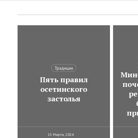
Традиции
Мин
Пять правил
поч
осетинского
ре
застолья
пр
15 Марта, 2024