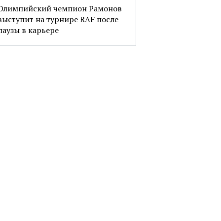
Олимпийский чемпион Рамонов
выступит на турнире RAF после
паузы в карьере