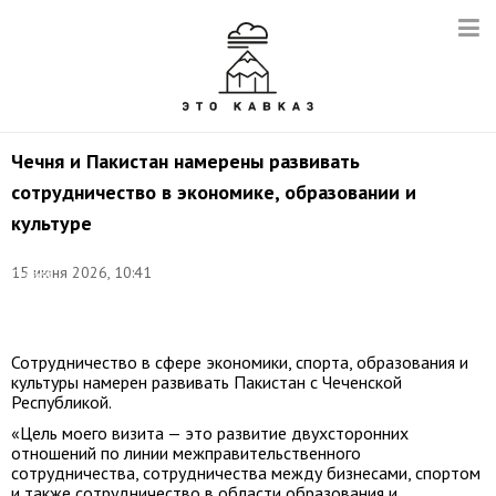
Чечня и Пакистан намерены развивать
сотрудничество в экономике, образовании и
культуре
©
15 июня 2026, 10:41
Сергей
Булкин/
ТАСС
Сотрудничество в сфере экономики, спорта, образования и
культуры намерен развивать Пакистан с Чеченской
Республикой.
«Цель моего визита — это развитие двухсторонних
отношений по линии межправительственного
сотрудничества, сотрудничества между бизнесами, спортом
и также сотрудничество в области образования и