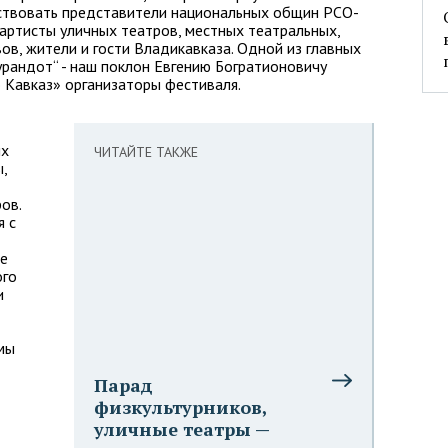
ствовать представители национальных общин РСО-
 артисты уличных театров, местных театральных,
ов, жители и гости Владикавказа. Одной из главных
урандот“ - наш поклон Евгению Богратионовичу
 Кавказ» организаторы фестиваля.
их
ЧИТАЙТЕ ТАКЖЕ
,
ов.
я с
ре
ого
и
мы
Парад
физкультурников,
уличные театры —