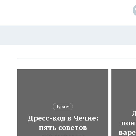
Туризм
Дресс-код в Чечне:
пон
пять советов
варе