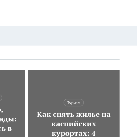
Туризм
,
Как снять жилье на
ады:
каспийских
ь в
курортах: 4