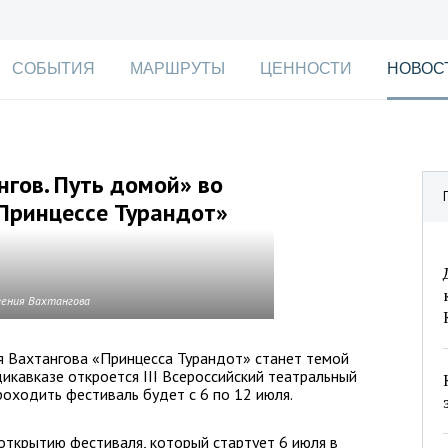
СОБЫТИЯ
МАРШРУТЫ
ЦЕННОСТИ
НОВОС
гов. Путь домой» во
Принцессе Турандот»
гения Вахтангова
ия Вахтангова «Принцесса Турандот» станет темой
икавказе откроется III Всероссийский театральный
роходить фестиваль будет с 6 по 12 июля.
открытию фестиваля, который стартует 6 июля в