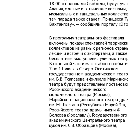
18:00 от площади Свободы, будут уча
Алания, одетые в этнические костюмы,
музыкальных и танцевальных коллектив
тем парада также станет „Принцесса Т
Вахтангову», — сообщили порталу «Это
В программу театрального фестиваля
включены показы спектаклей творческ
коллективов из разных регионов страны
лекции и встречи с экспертами, а также
бесплатные выступления уличных театр
В основной части масштабного событи
7 по 11 июля в Северо-Осетинском
государственном академическом теат
им. В.В. Тхапсаева и филиале Мариинск
театра будут представлены постановк
Российского академического
молодежного театра (Москва),
Марийского национального театра дра
им. М. Шкетана (Республика Марий Эл),
Российского театра драмы имени Ф.
Волкова (Ярославль), Государственного
академического Центрального театра
кукол им. С.В. Образцова (Москва),