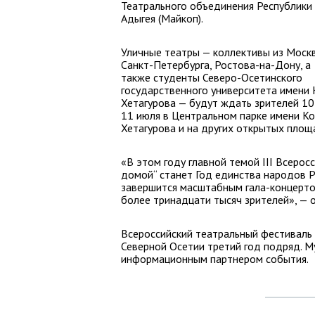
Театрального объединения Республики
Адыгея (Майкоп).
Уличные театры — коллективы из Моск
Санкт-Петербурга, Ростова-на-Дону, а
также студенты Северо-Осетинского
государственного университета имени К
Хетагурова — будут ждать зрителей 10
11 июля в Центральном парке имени Ко
Хетагурова и на других открытых площ
«В этом году главной темой III Всерос
домой“ станет Год единства народов Р
завершится масштабным гала-концерто
более тринадцати тысяч зрителей», — 
Всероссийский театральный фестиваль 
Северной Осетии третий год подряд. 
информационным партнером события.