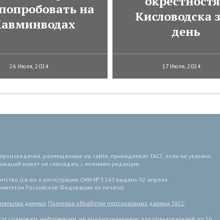
окрестност
 попробовать на
Кисловодска з
авминводах
день
26 Июля, 2024
17 Июля, 2024
 произведения, размещенные на сайте, принадлежат ТАСС, если не указано
ликаций может не совпадать с мнением редакции.
тство (св-во о регистрации СМИ № 3 247 выдано 02 апреля
комитетом Российской Федерации по печати).
ональных данных
,
Политика обработки персональных данных ТАСС
ут содержать информацию, не предназначенную для пользователей до 16