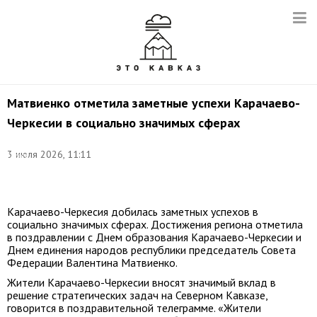
Матвиенко отметила заметные успехи Карачаево-
Черкесии в социально значимых сферах
©
3 июля 2026, 11:11
Павел
Селезнев/
ТАСС
Карачаево-Черкесия добилась заметных успехов в
социально значимых сферах. Достижения региона отметила
в поздравлении с Днем образования Карачаево-Черкесии и
Днем единения народов республики председатель Совета
Федерации Валентина Матвиенко.
Жители Карачаево-Черкесии вносят значимый вклад в
решение стратегических задач на Северном Кавказе,
говорится в поздравительной телеграмме. «Жители