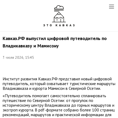
Кавказ.РФ выпустил цифровой путеводитель по
Владикавказу и Мамисону
©
3 июля 2026, 15:45
пресс-
служба
Кавказ.РФ
Институт развития Кавказ.РФ представил новый цифровой
путеводитель, который охватывает туристические маршруты
Владикавказа и курорта Мамисон в Северной Осетии.
«Путеводитель помогает самостоятельно спланировать
путешествие по Северной Осетии: от прогулок по
историческому центру Владикавказа до горных маршрутов и
экотроп курорта. В pdf-формате собрано более 100 страниц
рекомендаций, маршрутов и практической информации для