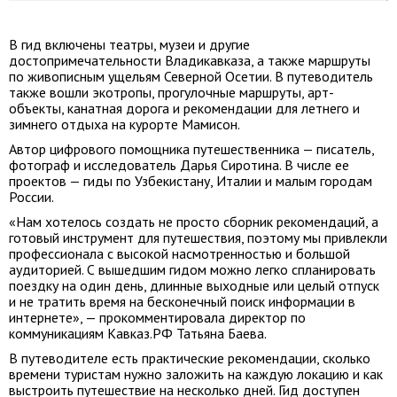
В гид включены театры, музеи и другие
достопримечательности Владикавказа, а также маршруты
по живописным ущельям Северной Осетии. В путеводитель
также вошли экотропы, прогулочные маршруты, арт-
объекты, канатная дорога и рекомендации для летнего и
зимнего отдыха на курорте Мамисон.
Автор цифрового помощника путешественника — писатель,
фотограф и исследователь Дарья Сиротина. В числе ее
проектов — гиды по Узбекистану, Италии и малым городам
России.
«Нам хотелось создать не просто сборник рекомендаций, а
готовый инструмент для путешествия, поэтому мы привлекли
профессионала с высокой насмотренностью и большой
аудиторией. С вышедшим гидом можно легко спланировать
поездку на один день, длинные выходные или целый отпуск
и не тратить время на бесконечный поиск информации в
интернете», — прокомментировала директор по
коммуникациям Кавказ.РФ Татьяна Баева.
В путеводителе есть практические рекомендации, сколько
времени туристам нужно заложить на каждую локацию и как
выстроить путешествие на несколько дней. Гид доступен