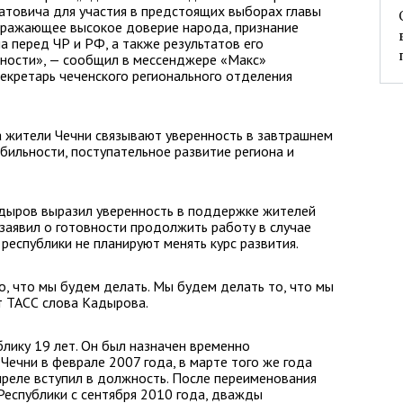
товича для участия в предстоящих выборах главы
отражающее высокое доверие народа, признание
 перед ЧР и РФ, а также результатов его
ности», — сообщил в мессенджере «Макс»
секретарь чеченского регионального отделения
а жители Чечни связывают уверенность в завтрашнем
бильности, поступательное развитие региона и
адыров выразил уверенность в поддержке жителей
заявил о готовности продолжить работу в случае
республики не планируют менять курс развития.
о, что мы будем делать. Мы будем делать то, что мы
т ТАСС слова Кадырова.
лику 19 лет. Он был назначен временно
ечни в феврале 2007 года, в марте того же года
преле вступил в должность. После переименования
Республики с сентября 2010 года, дважды