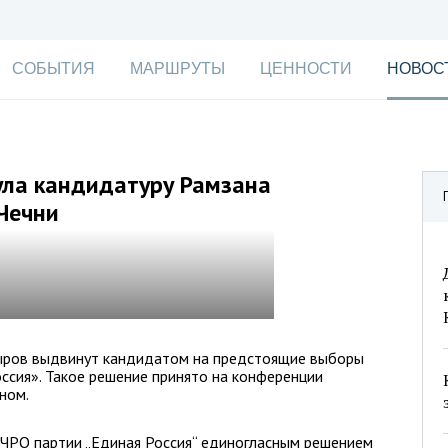
СОБЫТИЯ
МАРШРУТЫ
ЦЕННОСТИ
НОВОС
ула кандидатуру Рамзана
Чечни
ыров выдвинут кандидатом на предстоящие выборы
оссия». Такое решение принято на конференции
ном.
 ЧРО партии „Единая Россия“ единогласным решением