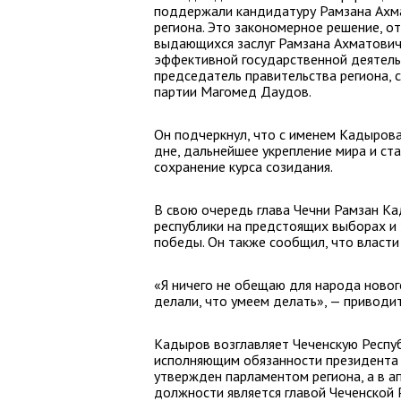
поддержали кандидатуру Рамзана Ахма
региона. Это закономерное решение, 
выдающихся заслуг Рамзана Ахматовича
эффективной государственной деятель
председатель правительства региона, 
партии Магомед Даудов.
Он подчеркнул, что с именем Кадыров
дне, дальнейшее укрепление мира и ста
сохранение курса созидания.
В свою очередь глава Чечни Рамзан К
республики на предстоящих выборах и 
победы. Он также сообщил, что власти 
«Я ничего не обещаю для народа новог
делали, что умеем делать», — приводи
Кадыров возглавляет Чеченскую Респуб
исполняющим обязанности президента Ч
утвержден парламентом региона, а в а
должности является главой Чеченской 