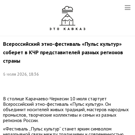
Всероссийский этно-фестиваль «Пульс культур»
соберет в КЧР представителей разных регионов
страны
©
6 июля 2026, 18:36
Елена
Афонина/
ТАСС
В столице Карачаево-Черкесии 10 июля стартует
Всероссийский этно-фестиваль «Пульс культур». Он
объединит носителей живых традиций, мастеров народных
промыслов, творческие коллективы и семьи из разных
регионов России.
«Фестиваль „Пульс культур“ станет ярким символом
неразрывной связи между традициями и современностью,