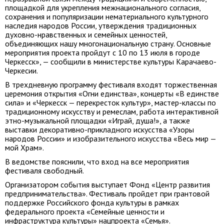
площадкой для укрепления межнационального согласия,
сохранения и популяризации нематериального культурного
наследия народов России, утверждения традиционных
духовно-нравственных и семейных ценностей,
объединяющих нашу многонациональную страну. Основные
мероприятия проекта пройдут с 10 по 13 июля в городе
Черкесск», — сообщили в министерстве культуры Карачаево-
Черкесии.
В трехдневную программу фестиваля входят торжественная
церемония открытия «Огни единства», концерты «В единстве
сила» и «Черкесск — перекресток культур», мастер-классы по
традиционному искусству и ремеслам, работа интерактивной
этно-музыкальной площадки «Играй, душа!», а также
выставки декоративно-прикладного искусства «Узоры
народов России» и изобразительного искусства «Весь мир —
мой Храм».
В ведомстве пояснили, что вход на все мероприятия
фестиваля свободный.
Организатором события выступает Фонд «Центр развития
предпринимательства». Фестиваль пройдет при грантовой
поддержке Российского фонда культуры в рамках
федерального проекта «Семейные ценности и
инфраструктура культуры» нацпроекта «Семья».