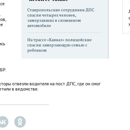
ссе
Ставропольские сотрудники ДПС
,
спасли четырех человек,
ов,
замерзавших в сломанном
ее
автомобиле
На трассе «Кавказ» полицейские
ись
спасли замерзающую семью с
ребенком
БР.
торы отвезли водителя на пост ДПС, где он смог
метили в ведомстве.