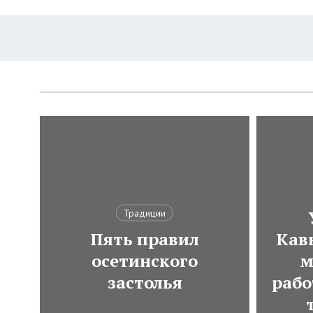
Традиции
Пять правил
Кавк
осетинского
м
застолья
рабо