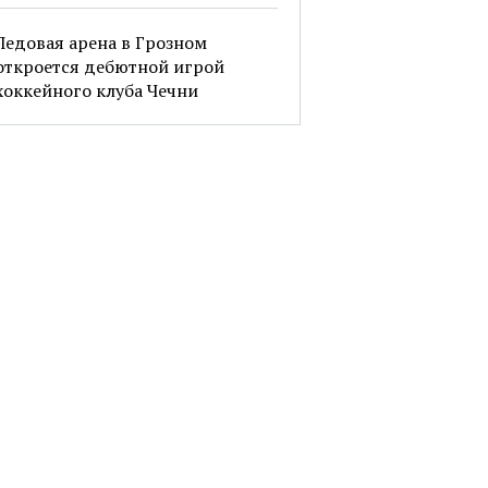
Ледовая арена в Грозном
откроется дебютной игрой
хоккейного клуба Чечни