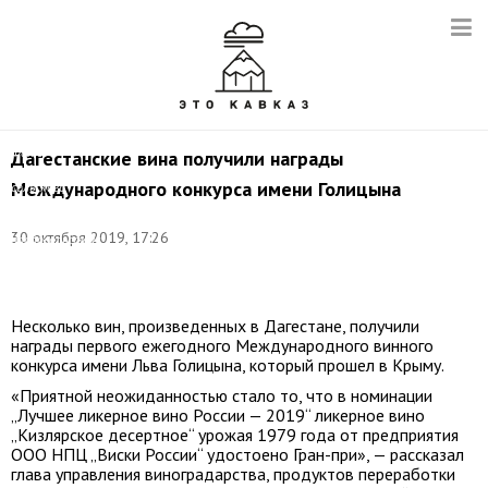
Фото:
Дагестанские вина получили награды
Министерство
Международного конкурса имени Голицына
сельского
хозяйства
и
30 октября 2019, 17:26
продовольствия
Республики
Дагестан
Несколько вин, произведенных в Дагестане, получили
награды первого ежегодного Международного винного
конкурса имени Льва Голицына, который прошел в Крыму.
«Приятной неожиданностью стало то, что в номинации
„Лучшее ликерное вино России — 2019“ ликерное вино
„Кизлярское десертное“ урожая 1979 года от предприятия
ООО НПЦ „Виски России“ удостоено Гран-при», — рассказал
глава управления виноградарства, продуктов переработки