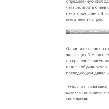
определенную свободу 
четыре, играть очень 
некоторое время. В и
всего девять струн.
Фото: Дарья Шомахова/ТАСС
Одним из этапов по г
желающих. У меня нем
он пришел с совсем ну
недель обучил около 1
последующем давал ко
Недавно я занимался 
каких-то исторических
свое время.