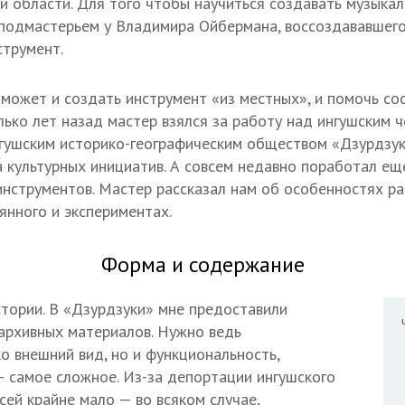
й области. Для того чтобы научиться создавать музыкал
 подмастерьем у Владимира Ойбермана, воссоздававшего
струмент.
 может и создать инструмент «из местных», и помочь со
лько лет назад мастер взялся за работу над ингушским 
нгушским историко-географическим обществом «Дзурдзук
культурных инициатив. А совсем недавно поработал ещ
инструментов. Мастер рассказал нам об особенностях р
янного и экспериментах.
Форма и содержание
стории. В «Дзурдзуки» мне предоставили
архивных материалов. Нужно ведь
о внешний вид, но и функциональность,
— самое сложное. Из-за депортации ингушского
сей крайне мало — во всяком случае,