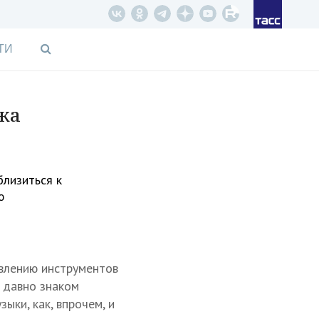
ТИ
жа
близиться к
ю
овлению инструментов
давно знаком
ыки, как, впрочем, и