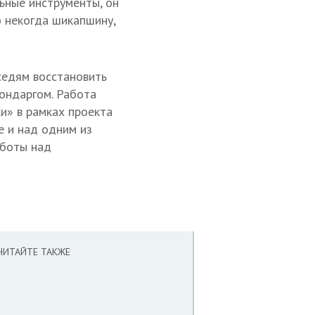
ьные инструменты, он
 некогда шикапшину,
седям восстановить
чондаргом. Работа
и» в рамках проекта
е и над одним из
аботы над
ЧИТАЙТЕ ТАКЖЕ