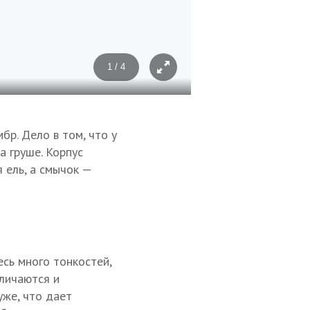
1 / 4
Фото: Дарья Шомахова/ТАСС
бр. Дело в том, что у
а груше. Корпус
я ель, а смычок —
сь много тонкостей,
тличаются и
уже, что дает