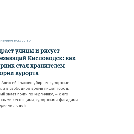
еменное искусство
езающий Кисловодск: как
рник стал хранителем
ории курорта
 Алексей Травкин убирает курортные
, а в свободное время пишет город,
ый знает почти по кирпичику, — с его
инными лестницами, курортными фасадами
ториями людей