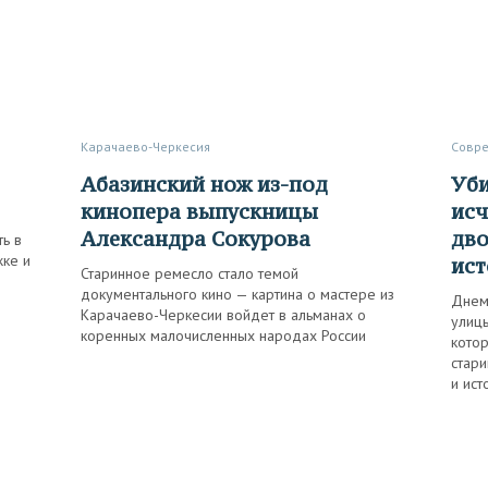
Карачаево-Черкесия
Совр
Абазинский нож из-под
Убирает улицы и рисует
кинопера выпускницы
исч
Александра Сокурова
дво
ть в
жке и
ист
Старинное ремесло стало темой
документального кино — картина о мастере из
Днем
Карачаево-Черкесии войдет в альманах о
улицы
коренных малочисленных народах России
котор
стар
и ис