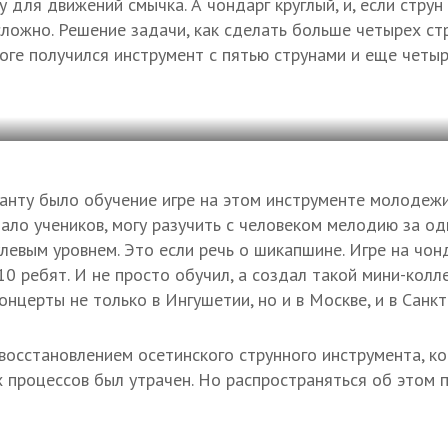
для движений смычка. А чондарг круглый, и, если струн
сложно. Решение задачи, как сделать больше четырех стр
тоге получился инструмент с пятью струнами и еще чет
ранту было обучение игре на этом инструменте молодеж
ало учеников, могу разучить с человеком мелодию за од
левым уровнем. Это если речь о шикапшине. Игре на чонд
0 ребят. И не просто обучил, а создал такой мини-колле
нцерты не только в Ингушетии, но и в Москве, и в Санкт
восстановлением осетинского струнного инструмента, ко
 процессов был утрачен. Но распространяться об этом п