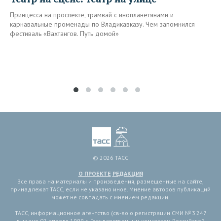
Принцесса на проспекте, трамвай с инопланетянами и
карнавальные променады по Владикавказу. Чем запомнился
фестиваль «Вахтангов. Путь домой»
© 2026 ТАСС
О ПРОЕКТЕ
РЕДАКЦИЯ
Все права на материалы и произведения, размещенные на сайте,
принадлежат ТАСС, если не указано иное. Мнение авторов публикаций
может не совпадать с мнением редакции.
ТАСС, информационное агентство (св-во о регистрации СМИ № 3 247
выдано 02 апреля 1999 г. Государственным комитетом Российской