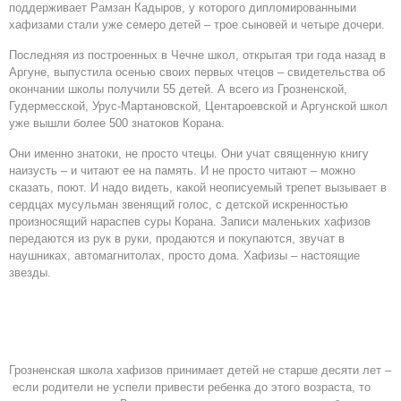
поддерживает Рамзан Кадыров, у которого дипломированными
хафизами стали уже семеро детей – трое сыновей и четыре дочери.
Последняя из построенных в Чечне школ, открытая три года назад в
Аргуне, выпустила осенью своих первых чтецов – свидетельства об
окончании школы получили 55 детей. А всего из Грозненской,
Гудермесской, Урус-Мартановской, Центароевской и Аргунской школ
уже вышли более 500 знатоков Корана.
Они именно знатоки, не просто чтецы. Они учат священную книгу
наизусть – и читают ее на память. И не просто читают – можно
сказать, поют. И надо видеть, какой неописуемый трепет вызывает в
сердцах мусульман звенящий голос, с детской искренностью
произносящий нараспев суры Корана. Записи маленьких хафизов
передаются из рук в руки, продаются и покупаются, звучат в
наушниках, автомагнитолах, просто дома. Хафизы – настоящие
звезды.
Грозненская школа хафизов принимает детей не старше десяти лет –
если родители не успели привести ребенка до этого возраста, то