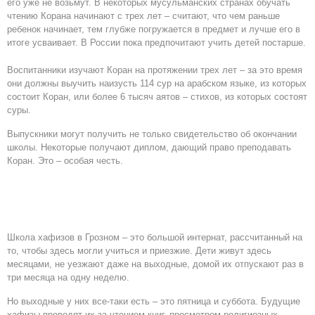
его уже не возьмут. В некоторых мусульманских странах обучать
чтению Корана начинают с трех лет – считают, что чем раньше
ребенок начинает, тем глубже погружается в предмет и лучше его в
итоге усваивает. В России пока предпочитают учить детей постарше.
Воспитанники изучают Коран на протяжении трех лет – за это время
они должны выучить наизусть 114 сур на арабском языке, из которых
состоит Коран, или более 6 тысяч аятов – стихов, из которых состоят
суры.
Выпускники могут получить не только свидетельство об окончании
школы. Некоторые получают диплом, дающий право преподавать
Коран. Это – особая честь.
Школа хафизов в Грозном – это большой интернат, рассчитанный на
то, чтобы здесь могли учиться и приезжие. Дети живут здесь
месяцами, не уезжают даже на выходные, домой их отпускают раз в
три месяца на одну неделю.
Но выходные у них все-таки есть – это пятница и суббота. Будущие
хафизы проводят их за чтением книг, просмотром религиозных