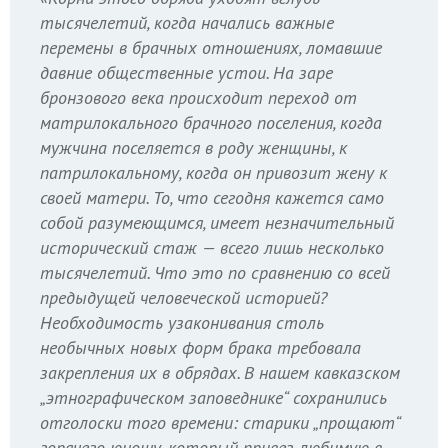
тысячелетий, когда начались важные
перемены в брачных отношениях, ломавшие
давние общественные устои. На заре
бронзового века происходит переход от
матрилокального брачного поселения, когда
мужчина поселяется в роду женщины, к
патрилокальному, когда он привозит жену к
своей матери. То, что сегодня кажется само
собой разумеющимся, имеет незначительный
исторический стаж — всего лишь несколько
тысячелетий. Что это по сравнению со всей
предыдущей человеческой историей?
Необходимость узаконивания столь
необычных новых форм брака требовала
закрепления их в обрядах. В нашем кавказском
„этнографическом заповеднике“ сохранились
отголоски того времени: старики „прощают“
горячего юношу, который привез любимую в