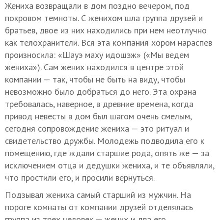
Жениха возвращали в дом поздно вечером, под
покровом темноты. С женихом шла группа друзей и
братьев, двое из них находились при нем неотлучно
как телохранители. Вся эта компания хором нараспев
произносила: «Шауэ маху идошэж» («Мы ведем
жениха»). Сам жених находился в центре этой
компании — так, чтобы не быть на виду, чтобы
невозможно было добраться до него. Эта охрана
требовалась, наверное, в древние времена, когда
привод невесты в дом был шагом очень смелым,
сегодня сопровождение жениха — это ритуал и
свидетельство дружбы. Молодежь подводила его к
помещению, где ждали старшие рода, опять же — за
исключением отца и дедушки жениха, и те объявляли,
что простили его, и просили вернуться.
Подзывал жениха самый старший из мужчин. На
пороге комнаты от компании друзей отделялась
группа из трех человек — жених и два его