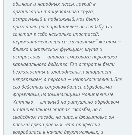
обычаев и народных песен, ловкий в
организации танцевального круга,
остроумный и подвижный, мог быть
приглашен распорядителем на свадьбу. Он
сочетал в себе несколько ипостасей:
церемониймейстера со „священным“ жезлом —
близко к жреческим функциям, шута и
острослова — аналога смехового персонажа
карнавального действа. Его остроты были
безжалостны и злободневны, авторитет —
непререкаем, а персона — неприкосновенна. Все
его действия сопровождались обрядовыми
формулами, напоминающими молитвенные.
Хатияко — главный на ритуально-обрядовом
и танцевальном этапах свадьбы, но в
свадебном поезде, на пире, в джигитовке он —
равный среди равных. Эта профессия
возродилась в начале двухтысячных, и