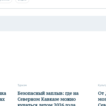
Туризм
Куль
Безопасный заплыв: где на
От ДК до остановок:
ах
Северном Кавказе можно
моз
купаться летом 2026 года
Сев