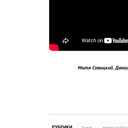
Митя Савицкий
,
Дании
РУБРИКИ
Туризм
Чеченская Рес