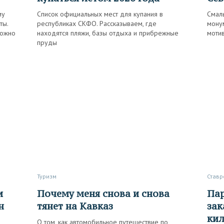
му
Список официальных мест для купания в
Смаль
ты.
республиках СКФО. Рассказываем, где
монум
можно
находятся пляжи, базы отдыха и прибрежные
моти
пруды
Туризм
Став
Почему меня снова и снова
Парапланы над склонами,
н
тянет на Кавказ
зак
кил
О том, как автомобильное путешествие по