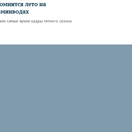
омнится лето на
вминводах
али самые яркие кадры теплого сезона