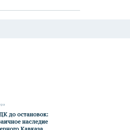
тура
аичное наследие
ерного Кавказа