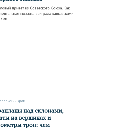
товый привет из Советского Союза. Как
ентальная мозаика заиграла кавказскими
вами
ропольский край
аты на вершинах и
ометры троп: чем