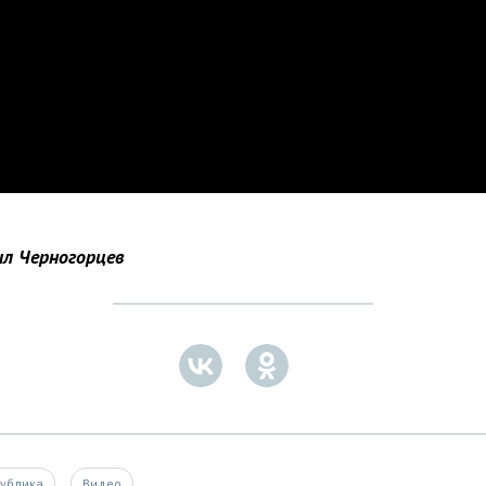
л Черногорцев
публика
Видео