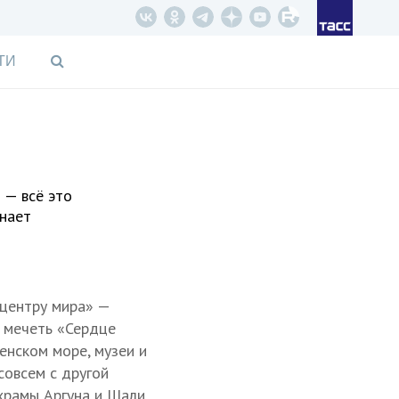
ТИ
 — всё это
знает
«центру мира» —
я мечеть «Сердце
енском море, музеи и
совсем с другой
храмы Аргуна и Шали,