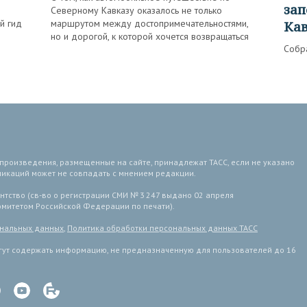
зап
Северному Кавказу оказалось не только
й гид
маршрутом между достопримечательностями,
Ка
но и дорогой, к которой хочется возвращаться
Собр
 произведения, размещенные на сайте, принадлежат ТАСС, если не указано
ликаций может не совпадать с мнением редакции.
тство (св-во о регистрации СМИ № 3 247 выдано 02 апреля
комитетом Российской Федерации по печати).
ональных данных
,
Политика обработки персональных данных ТАСС
ут содержать информацию, не предназначенную для пользователей до 16