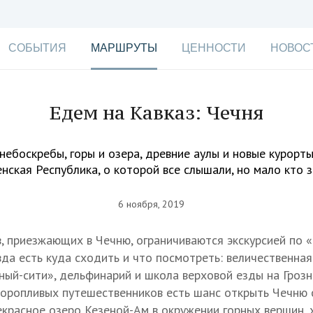
СОБЫТИЯ
МАРШРУТЫ
ЦЕННОСТИ
НОВОС
Едем на Кавказ: Чечня
небоскребы, горы и озера, древние аулы и новые курорты
нская Республика, о которой все слышали, но мало кто 
6 ноября, 2019
, приезжающих в Чечню, ограничиваются экскурсией по 
вда есть куда сходить и что посмотреть: величественна
зный-сити», дельфинарий и школа верховой езды на Грозн
торопливых путешественников есть шанс открыть Чечню 
екрасное озеро Кезеной-Ам в окружении горных вершин, 