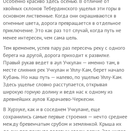
Особенно красиво здесь осенью. В отличие от
хвойных склонов Тебердинского ущелья эти горы в
основном лиственные. Когда они окрашиваются в
огненные цвета, дорога превращается в отдельное
приключение. Это как раз тот случай, когда путь не
менее интересен, чем сама цель.
Тем временем, успев пару раз пересечь реку с одного
берега на другой, дорога приходит к развилке.
Правый рукав ведет в аул Учкулан — именно там, в
месте слияния рек Учкулан и Уллу-Кам, берет начало
Кубань. Но наш путь — налево, по ущелью Уллу-Кам.
Здесь ущелье словно расступается, открывая
широкую горную долину и ведя нас к одному из
древнейших аулов Карачаево-Черкесии.
В Хурзуке, как и в соседнем Учкулане, еще
сохранились самые первые строения — нечто среднее
между бревенчатым срубом и землянкой. Крыша их