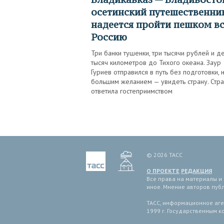
осетинский путешественни
надеется пройти пешком в
Россию
Три банки тушенки, три тысячи рублей и д
тысяч километров до Тихого океана. Заур
Гуриев отправился в путь без подготовки, н
большим желанием — увидеть страну. Стр
ответила гостеприимством
© 2026 ТАСС
О ПРОЕКТЕ
РЕДАКЦИЯ
Все права на материалы и
иное. Мнение авторов пуб
ТАСС, информационное аген
1999 г. Государственным 