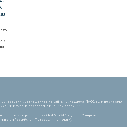
к
сю
есять
о с
ана
 произведения, размещенные на сайте, принадлежат ТАСС, если не указано
ликаций может не совпадать с мнением редакции.
тство (св-во о регистрации СМИ № 3 247 выдано 02 апреля
комитетом Российской Федерации по печати).