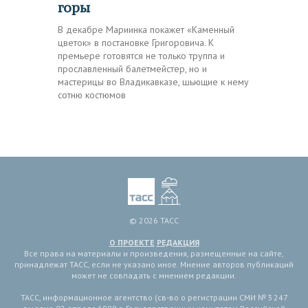
горы
В декабре Мариинка покажет «Каменный
цветок» в постановке Григоровича. К
премьере готовятся не только труппа и
прославленный балетмейстер, но и
мастерицы во Владикавказе, шьющие к нему
сотню костюмов
© 2026 ТАСС
О ПРОЕКТЕ
РЕДАКЦИЯ
Все права на материалы и произведения, размещенные на сайте,
принадлежат ТАСС, если не указано иное. Мнение авторов публикаций
может не совпадать с мнением редакции.
ТАСС, информационное агентство (св-во о регистрации СМИ № 3 247