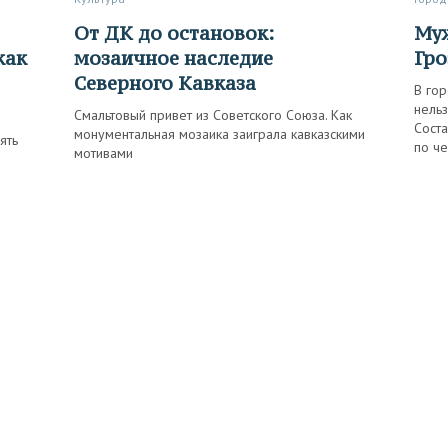
От ДК до остановок:
Мужчинам сюда нельзя, или
как
мозаичное наследие
Гро
Северного Кавказа
В гор
нельз
Смальтовый привет из Советского Союза. Как
Соста
монументальная мозаика заиграла кавказскими
ять
по че
мотивами