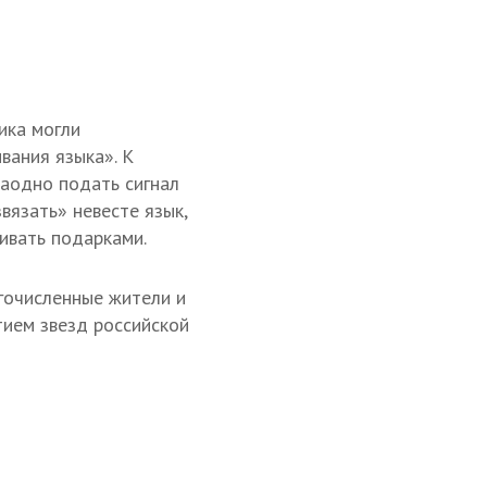
ика могли
вания языка». К
заодно подать сигнал
вязать» невесте язык,
ривать подарками.
гочисленные жители и
тием звезд российской