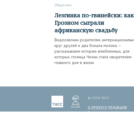
Общество
Лезгинка по-гвинейски: как в
Грозном сыграли
африканскую свадьбу
Видеозвонки родителям, интернациональ
круг друзей и два бокала молока —
рассказываем историю влюбленных, для
которых столица Чечни стала свидетелем
главного дня в жизни
© 2026 ТАСС
О ПРОЕКТЕ
РЕДАКЦИЯ
Все права на материалы и
иное. Мнение авторов пуб
ТАСС, информационное аген
1999 г. Государственным 