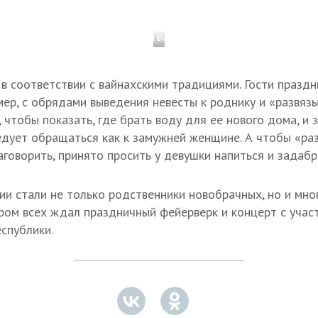
1 / 11
Фото: Елена Фиткулина
в соответствии с вайнахскими традициями. Гости праздн
мер, с обрядами выведения невесты к роднику и «развязы
 чтобы показать, где брать воду для ее нового дома, и 
едует обращаться как к замужней женщине. А чтобы «раз
аговорить, принято просить у девушки напиться и задаб
и стали не только родственники новобрачных, но и мно
чером всех ждал праздничный фейерверк и концерт с учас
спублики.