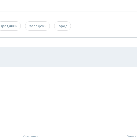
Традиции
Молодежь
Город
Культура
Город