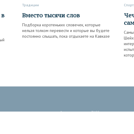
Традиции
Спорт
Вместо тысячи слов
Чеченский след в боевом
са
Подборка коротеньких словечек, которые
нельзя толком перевести и которые вы будете
Самый
постоянно слышать, пока отдыхаете на Кавказе
Шейх
ный
интер
испыт
котор
 произведения, размещенные на сайте, принадлежат ТАСС, если не указано
ликаций может не совпадать с мнением редакции.
тство (св-во о регистрации СМИ № 3 247 выдано 02 апреля
комитетом Российской Федерации по печати).