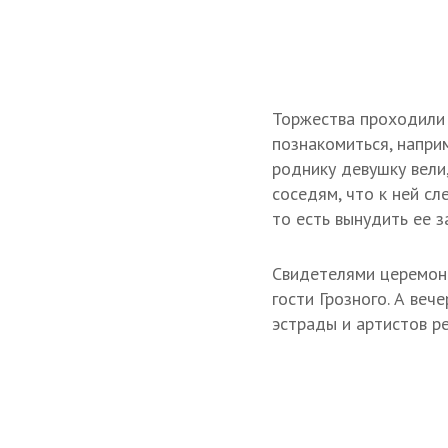
Торжества проходили 
познакомиться, напри
роднику девушку вели,
соседям, что к ней сл
то есть вынудить ее з
Свидетелями церемони
гости Грозного. А ве
эстрады и артистов ре