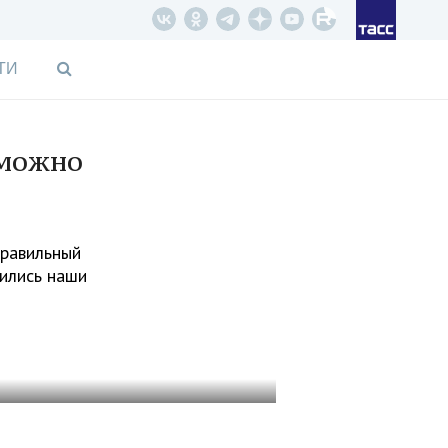
ТИ
зможно
правильный
вились наши