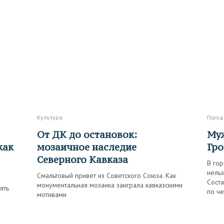
Культура
Город
От ДК до остановок:
Мужчинам сюда нельзя, или
как
мозаичное наследие
Гро
Северного Кавказа
В гор
нельз
Смальтовый привет из Советского Союза. Как
Соста
монументальная мозаика заиграла кавказскими
ять
по че
мотивами