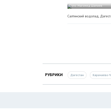
Фото: Магомед Шапиев
Салтинский водопад, Дагест
РУБРИКИ
Дагестан
Карачаево-Ч