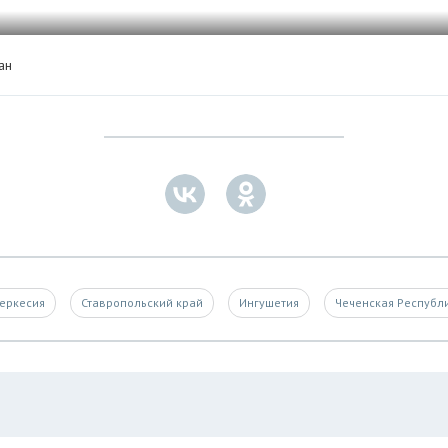
ан
еркесия
Ставропольский край
Ингушетия
Чеченская Республ