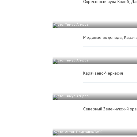
Окрестности аула Колоб, Да
Фото: Тимур Агиров
Медовые водопады, Карача
Фото: Тимур Агиров
Карачаево-Черкесия
Фото: Тимур Агиров
Северный Зеленчукский хра
Фото: Антон Подгайко/ТАСС