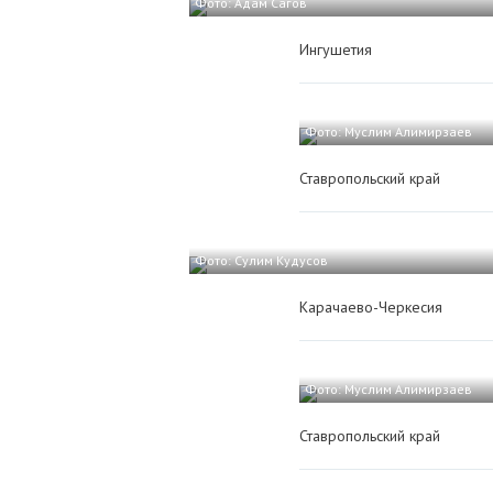
Фото: Адам Сагов
Ингушетия
Фото: Муслим Алимирзаев
Ставропольский край
Фото: Сулим Кудусов
Карачаево-Черкесия
Фото: Муслим Алимирзаев
Ставропольский край