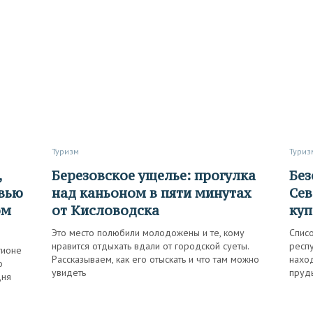
Туризм
Туриз
Березовское ущелье: прогулка
Безопасный заплыв: где на
рвью
над каньоном в пяти минутах
Сев
ом
от Кисловодска
куп
Это место полюбили молодожены и те, кому
Спис
нравится отдыхать вдали от городской суеты.
респ
гионе
Рассказываем, как его отыскать и что там можно
нахо
о
увидеть
пруд
дня