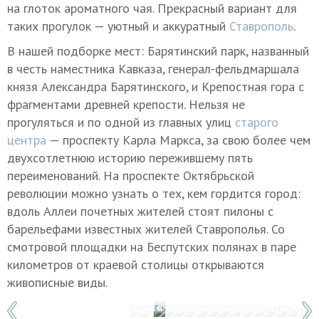
на глоток ароматного чая. Прекрасный вариант для
таких прогулок — уютный и аккуратный
Ставрополь
.
В нашей подборке мест: Барятинский парк, названный
в честь наместника Кавказа, генерал-фельдмаршала
князя Александра Барятинского, и Крепостная гора с
фрагментами древней крепости. Нельзя не
прогуляться и по одной из главных улиц
старого
центра
— проспекту Карла Маркса, за свою более чем
двухсотлетнюю историю пережившему пять
переименований. На проспекте Октябрьской
революции можно узнать о тех, кем гордится город:
вдоль Аллеи почетных жителей стоят пилоны с
барельефами известных жителей Ставрополья. Со
смотровой площадки на Беспутских полянах в паре
километров от краевой столицы открываются
живописные виды.
1 / 16
Фото: Иван Высочинский/ТАСС