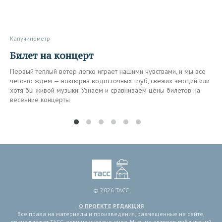
Капучинометр
Билет на концерт
Первый теплый ветер легко играет нашими чувствами, и мы все
чего-то ждем — ноктюрна водосточных труб, свежих эмоций или
хотя бы живой музыки. Узнаем и сравниваем цены билетов на
весенние концерты
© 2026 ТАСС
О ПРОЕКТЕ
РЕДАКЦИЯ
Все права на материалы и произведения, размещенные на сайте,
принадлежат ТАСС, если не указано иное. Мнение авторов публикаций