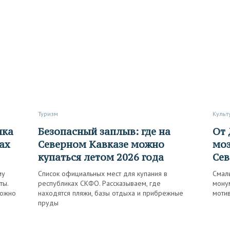
Туризм
Куль
Безопасный заплыв: где на
От ДК до остановок:
ах
Северном Кавказе можно
моз
купаться летом 2026 года
Сев
му
Список официальных мест для купания в
Смаль
ты.
республиках СКФО. Рассказываем, где
монум
можно
находятся пляжи, базы отдыха и прибрежные
моти
пруды