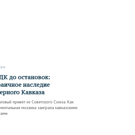
тура
аичное наследие
ерного Кавказа
товый привет из Советского Союза. Как
ентальная мозаика заиграла кавказскими
вами