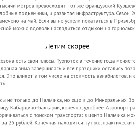
 тысячи метров превосходят тот же французский Куршеве
удобные подъемники, и развитая инфраструктура. Сезон 2
амечено на май. Если вы не успели покататься в Приэльб
есной можно вдоволь насладиться отдыхом на горнолыж
Летим скорее
езона есть свои плюсы. Турпоток в течение года меняетс
ндарная зима завершилась и все праздники остались поза
. Это влияет в том числе на стоимость авиабилетов, и 
ть.
йсы не только до Нальчика, но еще и до Минеральных Во
лицу Кабардино-Балкарии, конечно, удобнее. Аэропорт ра
морачиваться с поиском транспорта: в центр Нальчика мо
 за 25 рублей. Конечная находится тут же, практически 