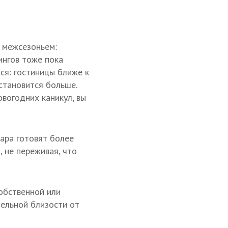
а межсезоньем:
ингов тоже пока
тся: гостиницы ближе к
становится больше.
овогодних каникул, вы
вара готовят более
, не переживая, что
собственной или
ельной близости от