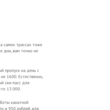
на самих трассах тоже
е дни, вам точно не
ый пропуск на день с
 не 1600. Естественно,
ый ски-пасс для
сто 13 000.
аботы канатной
го и 950 рублей для