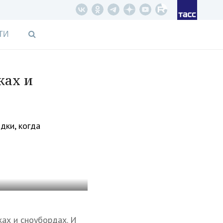
ТИ
жах и
дки, когда
жах и сноубордах. И