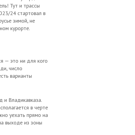
ль! Тут и трассы
023/24 стартовал в
русье зимой, не
ном курорте.
я — это ни для кого
ди, число
есть варианты
д и Владикавказа.
сполагается в черте
жно уехать прямо на
на выходе из зоны