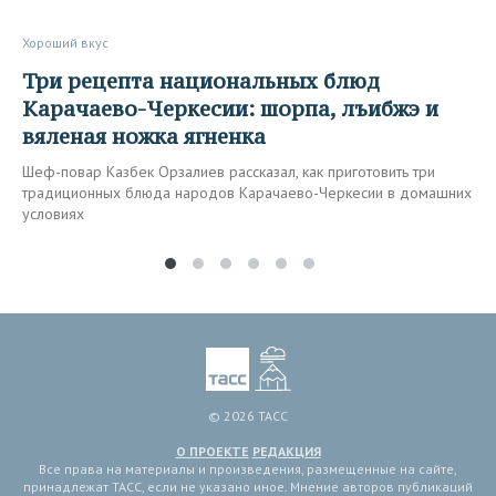
Хороший вкус
Три рецепта национальных блюд
Карачаево-Черкесии: шорпа, лъибжэ и
вяленая ножка ягненка
Шеф-повар Казбек Орзалиев рассказал, как приготовить три
традиционных блюда народов Карачаево-Черкесии в домашних
условиях
© 2026 ТАСС
О ПРОЕКТЕ
РЕДАКЦИЯ
Все права на материалы и произведения, размещенные на сайте,
принадлежат ТАСС, если не указано иное. Мнение авторов публикаций