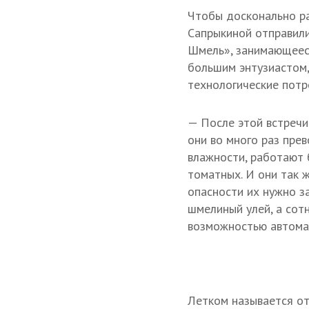
Чтобы досконально ра
Сапрыкиной отправили
Шмель», занимающеес
большим энтузиастом,
технологические потр
— После этой встречи
они во много раз пре
влажности, работают 
томатных. И они так ж
опасности их нужно з
шмелиный улей, а сотн
возможностью автомат
Летком называется от