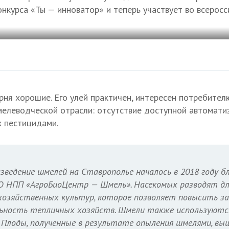
онкурса «Ты — инноватор» и теперь участвует во всеросс
рня хорошие. Его улей практичен, интересен потребител
леводческой отрасли: отсутствие доступной автоматиз
 пестицидами.
ведение шмелей на Ставрополье началось в 2018 году б
 НПП «АгроБиоЦентр — Шмель». Насекомых разводят дл
охозяйственных культур, которое позволяет повысить з
льность тепличных хозяйств. Шмели также используются
 Плоды, полученные в результате опыления шмелями, вы