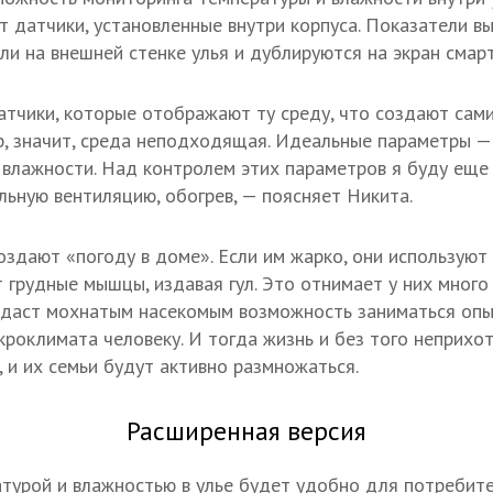
 датчики, установленные внутри корпуса. Показатели в
и на внешней стенке улья и дублируются на экран смар
атчики, которые отображают ту среду, что создают сами
р, значит, среда неподходящая. Идеальные параметры —
 влажности. Над контролем этих параметров я буду еще
льную вентиляцию, обогрев, — поясняет Никита.
здают «погоду в доме». Если им жарко, они используют 
грудные мышцы, издавая гул. Это отнимает у них много 
 даст мохнатым насекомым возможность заниматься опы
кроклимата человеку. И тогда жизнь и без того неприхо
, и их семьи будут активно размножаться.
Расширенная версия
турой и влажностью в улье будет удобно для потребите