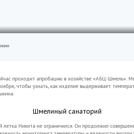
ркин
ейчас проходит апробацию в хозяйстве «АБЦ-Шмель». М
оября, чтобы узнать, как изделие выдерживает температ
ыкина.
Шмелиный санаторий
 летка Никита не ограничился. Он продолжил совершенс
можность мониторинга температуры и влажности внутри у