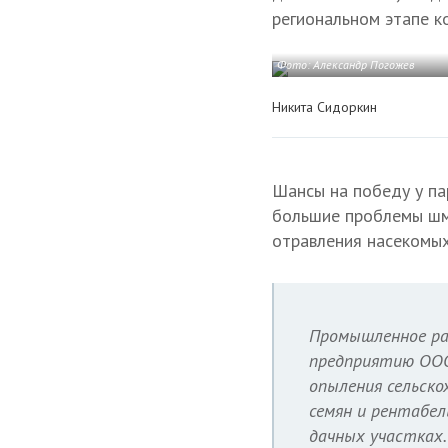
региональном этапе к
Фото: Александр Погожев
Никита Сидоркин
Шансы на победу у па
большие проблемы шме
отравления насекомых
Промышленное раз
предприятию ООО
опыления сельск
семян и рентабе
дачных участках.