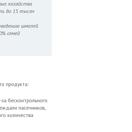
ные хозяйства
ть до 15 тысяч
зведению шмелей
0% семей
го продукта:
-за бесконтрольного
реждали пасечников,
ого количества