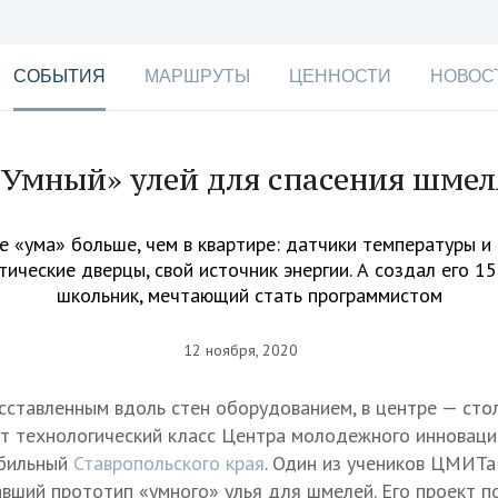
СОБЫТИЯ
МАРШРУТЫ
ЦЕННОСТИ
НОВОС
«Умный» улей для спасения шмел
е «ума» больше, чем в квартире: датчики температуры и
ические дверцы, свой источник энергии. А создал его 1
школьник, мечтающий стать программистом
12 ноября, 2020
сставленным вдоль стен оборудованием, в центре — стол
ит технологический класс Центра молодежного инноваци
обильный
Ставропольского края
. Один из учеников ЦМИТа
авший прототип «умного» улья для шмелей. Его проект п