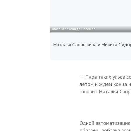
Фото: Александр Погожев
Наталья Сапрыкина и Никита Сидо
— Пара таких ульев с
летом и ждем конца н
говорит Наталья Сапр
Одной автоматизацией
образец, добавив воз