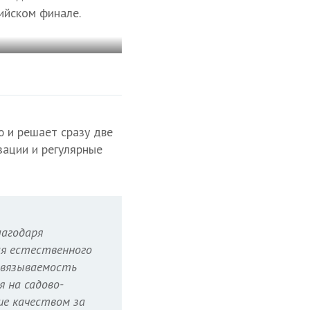
ийском финале.
ю и решает сразу две
ации и регулярные
лагодаря
я естественного
авязываемость
 на садово-
ше качеством за