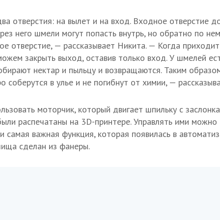
ва отверстия: на вылет и на вход. Входное отверстие д
рез него шмели могут попасть внутрь, но обратно по нем
гое отверстие, — рассказывает Никита. — Когда приходи
можем закрыть выход, оставив только вход. У шмелей ес
обирают нектар и пыльцу и возвращаются. Таким образом
о соберутся в улье и не погибнут от химии, — рассказыв
льзовать моторчик, который двигает шпильку с заслонка
были распечатаны на 3D-принтере. Управлять ими можно 
 и самая важная функция, которая появилась в автоматиз
ища сделан из фанеры.