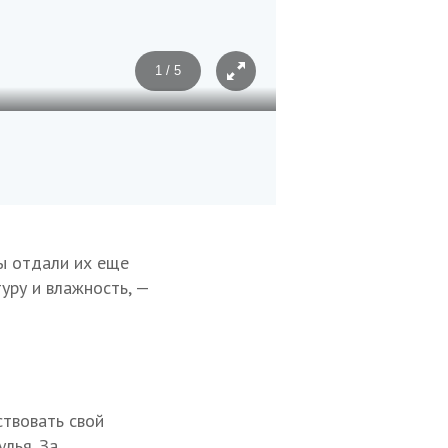
1 / 5
Фото: Александр Погожев
ы отдали их еще
уру и влажность, —
твовать свой
лья. За