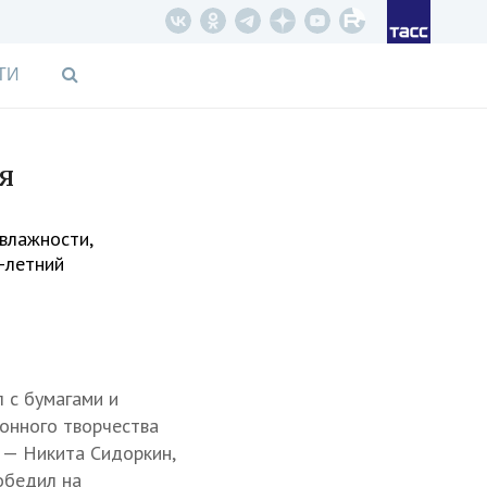
ТИ
я
 влажности,
5-летний
 с бумагами и
онного творчества
 — Никита Сидоркин,
обедил на