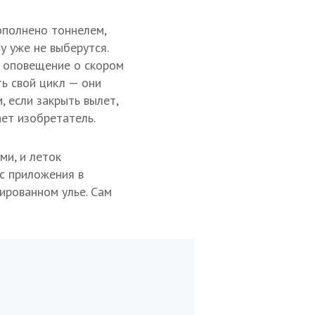
ополнено тоннелем,
у уже не выберутся.
т оповещение о скором
ть свой цикл — они
, если закрыть вылет,
ает изобретатель.
ми, и леток
с приложения в
ированном улье. Сам