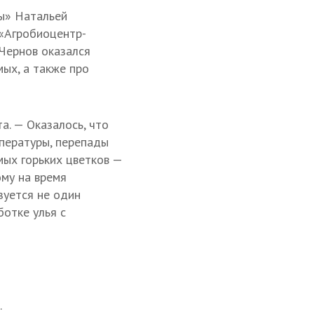
ы» Натальей
 «Агробиоцентр-
Чернов оказался
ых, а также про
а. — Оказалось, что
мпературы, перепады
ых горьких цветков —
ому на время
зуется не один
ботке улья с
.