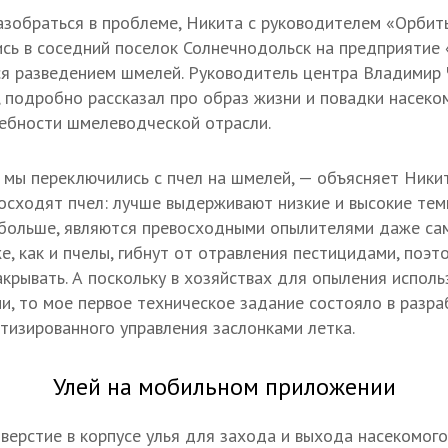
зобраться в проблеме, Никита с руководителем «Орбит
сь в соседний поселок Солнечнодольск на предприятие
я разведением шмелей. Руководитель центра Владимир 
 подробно рассказал про образ жизни и повадки насеком
ебности шмелеводческой отрасли.
 мы переключились с пчел на шмелей, — объясняет Никит
восходят пчел: лучше выдерживают низкие и высокие те
больше, являются превосходными опылителями даже сам
е, как и пчелы, гибнут от отравления пестицидами, поэт
акрывать. А поскольку в хозяйствах для опыления исполь
и, то мое первое техническое задание состояло в разра
изированного управления заслонками летка.
Улей на мобильном приложении
верстие в корпусе улья для захода и выхода насекомого