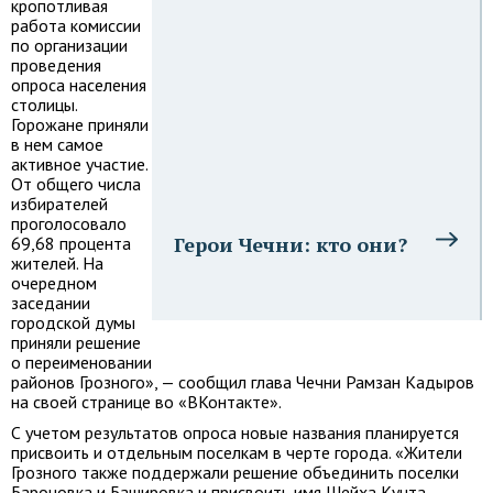
кропотливая
работа комиссии
по организации
проведения
опроса населения
столицы.
Горожане приняли
в нем самое
активное участие.
От общего числа
избирателей
проголосовало
Герои Чечни: кто они?
69,68 процента
жителей. На
очередном
заседании
городской думы
приняли решение
о переименовании
районов Грозного», — сообщил глава Чечни Рамзан Кадыров
на своей странице во «ВКонтакте».
С учетом результатов опроса новые названия планируется
присвоить и отдельным поселкам в черте города. «Жители
Грозного также поддержали решение объединить поселки
Бароновка и Башировка и присвоить имя Шейха Кунта-