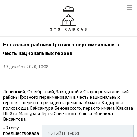
Несколько районов Грозного переименовали в
честь национальных героев
Фото:
30 декабря 2020, 10:08
Елена
Афонина/
ТАСС
Ленинский, Октябрьский, Заводской и Старопромысловский
районы Грозного переименовали в честь национальных
героев — первого президента региона Ахмата Кадырова,
полководца Байсангура Беноевского, первого имама Кавказа
Шейха Мансура и Героя Советского Союза Мовлида
Висаитова.
«Этому
предшествовала
ЧИТАЙТЕ ТАКЖЕ