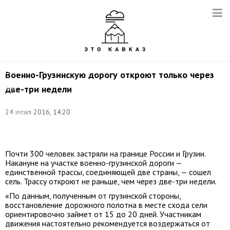
Фото:
Пресс-
служба
Военно-Грузинскую дорогу откроют только через
ГУ
две-три недели
МЧС
по
Республике
24 июня 2016, 14:20
Северная-
Осетия
Алания
Почти 300 человек застряли на границе России и Грузии.
Накануне на участке военно-грузинской дороги —
единственной трассы, соединяющей две страны, — сошел
сель. Трассу откроют не раньше, чем через две-три недели.
«По данным, полученным от грузинской стороны,
восстановление дорожного полотна в месте схода сели
ориентировочно займет от 15 до 20 дней. Участникам
движения настоятельно рекомендуется воздержаться от