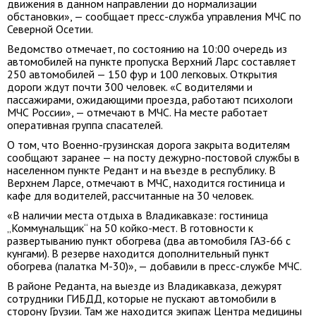
движения в данном направлении до нормализации
обстановки», — сообщает пресс-служба управления МЧС по
Северной Осетии.
Ведомство отмечает, по состоянию на 10:00 очередь из
автомобилей на пункте пропуска Верхний Ларс составляет
250 автомобилей — 150 фур и 100 легковых. Открытия
дороги ждут почти 300 человек. «С водителями и
пассажирами, ожидающими проезда, работают психологи
МЧС России», — отмечают в МЧС. На месте работает
оперативная группа спасателей.
О том, что Военно-грузинская дорога закрыта водителям
сообщают заранее — на посту дежурно-постовой службы в
населенном пункте Редант и на въезде в республику. В
Верхнем Ларсе, отмечают в МЧС, находится гостиница и
кафе для водителей, рассчитанные на 30 человек.
«В наличии места отдыха в Владикавказе: гостиница
„Коммунальщик“ на 50 койко-мест. В готовности к
развертыванию пункт обогрева (два автомобиля ГАЗ-66 с
кунгами). В резерве находится дополнительный пункт
обогрева (палатка М-30)», — добавили в пресс-службе МЧС.
В районе Реданта, на выезде из Владикавказа, дежурят
сотрудники ГИБДД, которые не пускают автомобили в
сторону Грузии. Там же находится экипаж Центра медицины