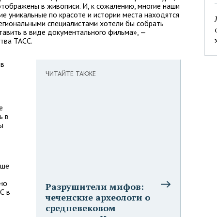
отображены в живописи. И, к сожалению, многие наши
ие уникальные по красоте и истории места находятся
региональными специалистами хотели бы собрать
тавить в виде документального фильма», —
тва ТАСС.
 в
ЧИТАЙТЕ ТАКЖЕ
е
ь в
ы
ыше
но
Разрушители мифов:
С в
чеченские археологи о
средневековом