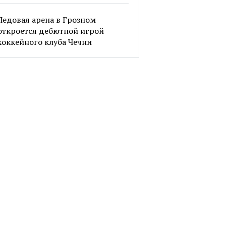
Ледовая арена в Грозном
откроется дебютной игрой
хоккейного клуба Чечни