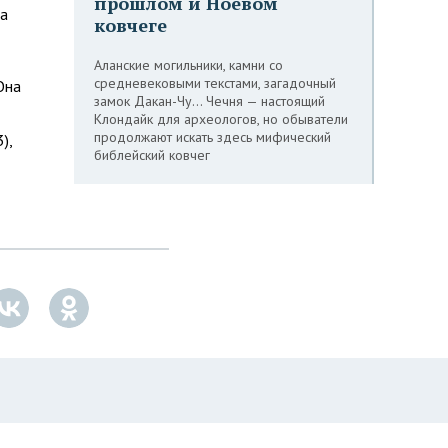
прошлом и Ноевом
ла
ковчеге
Аланские могильники, камни со
средневековыми текстами, загадочный
Она
замок Дакан-Чу… Чечня — настоящий
Клондайк для археологов, но обыватели
продолжают искать здесь мифический
),
библейский ковчег