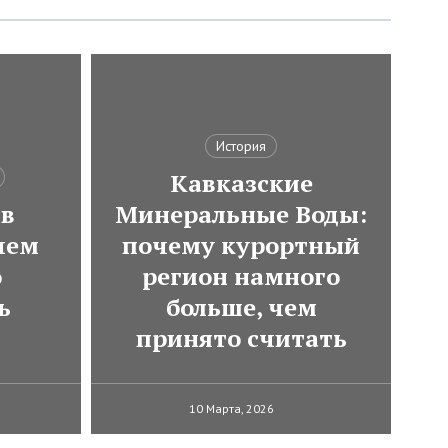
История
Кавказские
 в
Минеральные Воды:
чем
почему курортный
о
регион намного
ь
больше, чем
принято считать
10 Марта, 2026