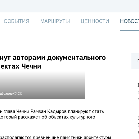
СОБЫТИЯ
МАРШРУТЫ
ЦЕННОСТИ
НОВОС
нут авторами документального
ъектах Чечни
 Афонина/ТАСС
и глава Чечни Рамзан Кадыров планируют стать
который расскажет об объектах культурного
 располагаются древнейшие памятники архитектуры,