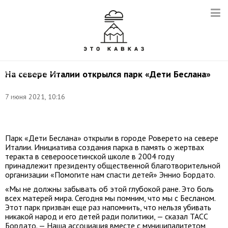
Фото:
На севере Италии открылся парк «Дети Беслана»
Благотворительная
асссоциация
"Помогите
7 июня 2021, 10:16
нам
спасти
детей"
Парк «Дети Беслана» открыли в городе Роверето на севере
Италии. Инициатива создания парка в память о жертвах
теракта в североосетинской школе в 2004 году
принадлежит президенту общественной благотворительной
организации «Помогите нам спасти детей» Эннио Бордато.
«Мы не должны забывать об этой глубокой ране. Это боль
всех матерей мира. Сегодня мы помним, что мы с Бесланом.
Этот парк призван еще раз напомнить, что нельзя убивать
никакой народ и его детей ради политики, — сказал ТАСС
Бордато. — Наша ассоциация вместе с муниципалитетом