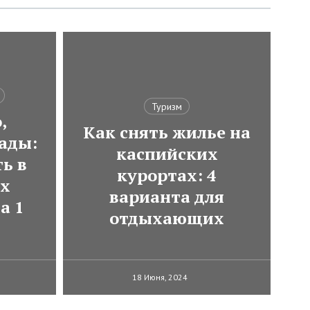
Туризм
,
Как снять жилье на
ады:
каспийских
ь в
курортах: 4
ях
варианта для
а 1
отдыхающих
18 Июня, 2024