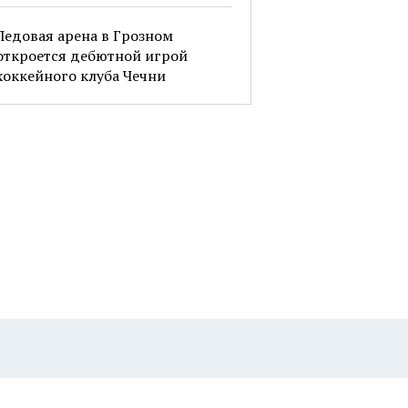
Ледовая арена в Грозном
откроется дебютной игрой
хоккейного клуба Чечни