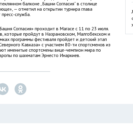
теклянном балконе „Башни Согласия“ в столице
яюще», — отметил на открытии турнира глава
 пресс-служба.
ашня Согласия» проходит в Магасе с 11 по 23 июля.
ов, которые пройдут в Назрановском, Малгобекском и
мках программы фестиваля пройдет и детский этап
еверного Кавказа» с участием 80-ти спортсменов из
рают именитые спортсмены вице-чемпион мира по
вропы по шахматам Эрнесто Инаркиев.