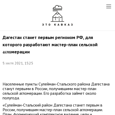
Дагестан станет первым регионом РФ, для
которого разработают мастер-план сельской
Фото:
агломерации
пресс-
служба
администрации
8 июля 2021, 15:25
Сулейман-
Стальского
района
Населенные пункты Сулейман-Стальского района Дагестана
станут первыми в России, получившими мастер-план
сельской агломерации. Его разработка займет около
полугода.
«Сулейман-Стальский район Дагестана станет первым в
России, получившим мастер-план сельской агломерации.
План, формирующий комплексное видение, цели и