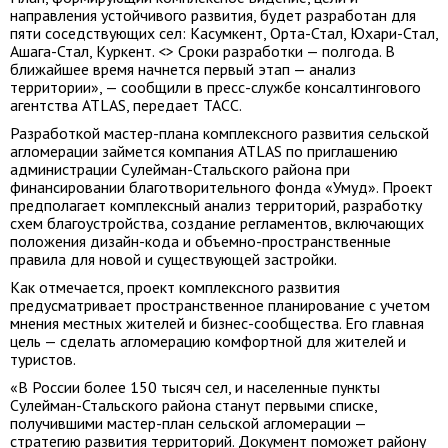
направления устойчивого развития, будет разработан для
пяти соседствующих сел: Касумкент, Орта-Стал, Юхари-Стал,
Ашага-Стал, Куркент. <> Сроки разработки — полгода. В
ближайшее время начнется первый этап — анализ
территории», — сообщили в пресс-службе консалтингового
агентства ATLAS, передает ТАСС.
Разработкой мастер-плана комплексного развития сельской
агломерации займется компания ATLAS по приглашению
администрации Сулейман-Стальского района при
финансировании благотворительного фонда «Умуд». Проект
предполагает комплексный анализ территорий, разработку
схем благоустройства, создание регламентов, включающих
положения дизайн-кода и объемно-пространственные
правила для новой и существующей застройки.
Как отмечается, проект комплексного развития
предусматривает пространственное планирование с учетом
мнения местных жителей и бизнес-сообщества. Его главная
цель — сделать агломерацию комфортной для жителей и
туристов.
«В России более 150 тысяч сел, и населенные пункты
Сулейман-Стальского района станут первыми списке,
получившими мастер-план сельской агломерации —
стратегию развития территорий. Документ поможет району