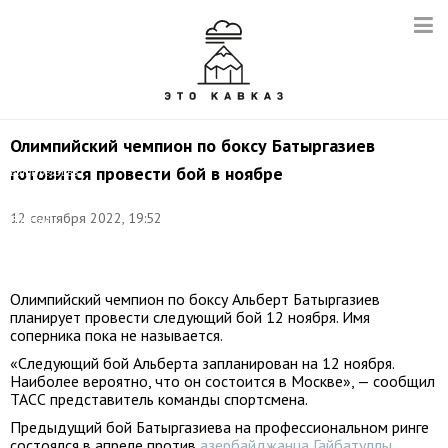
Олимпийский чемпион по боксу Батыргазиев
Альберт
готовится провести бой в ноябре
Батыргазиев
(справа).
Фото:
12 сентября 2022, 19:52
Валерий
Шарифулин/
ТАСС
Олимпийский чемпион по боксу Альберт Батыргазиев
планирует провести следующий бой 12 ноября. Имя
соперника пока не называется.
«Следующий бой Альберта запланирован на 12 ноября.
Наиболее вероятно, что он состоится в Москве», — сообщил
ТАСС представитель команды спортсмена.
Предыдущий бой Батыргазиева на профессиональном ринге
состоялся в апреле против
азербайджанца Гайбатуллы