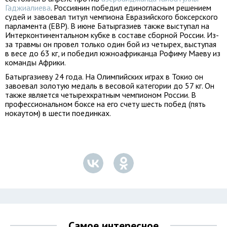
Гаджиалиева
. Россиянин победил единогласным решением
судей и завоевал титул чемпиона Евразийского боксерского
парламента (EBP). В июне Батыргазиев также выступал на
Интерконтинентальном кубке в составе сборной России. Из-
за травмы он провел только один бой из четырех, выступая
в весе до 63 кг, и победил южноафриканца Рофиму Маеву из
команды Африки.
Батыргазиеву 24 года. На Олимпийских играх в Токио он
завоевал золотую медаль в весовой категории до 57 кг. Он
также является четырехкратным чемпионом России. В
профессиональном боксе на его счету шесть побед (пять
нокаутом) в шести поединках.
Самое интересное