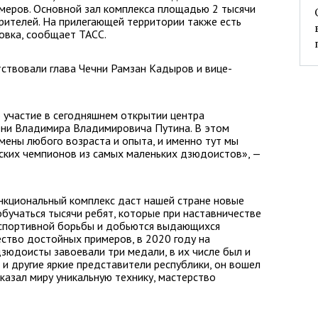
меров. Основной зал комплекса площадью 2 тысячи
рителей. На прилегающей территории также есть
ковка, сообщает ТАСС.
ствовали глава Чечни Рамзан Кадыров и вице-
 участие в сегодняшнем открытии центра
ни Владимира Владимировича Путина. В этом
мены любого возраста и опыта, и именно тут мы
ских чемпионов из самых маленьких дзюдоистов», —
нкциональный комплекс даст нашей стране новые
обучаться тысячи ребят, которые при наставничестве
 спортивной борьбы и добьются выдающихся
ество достойных примеров, в 2020 году на
зюдоисты завоевали три медали, в их числе был и
 и другие яркие представители республики, он вошел
казал миру уникальную технику, мастерство