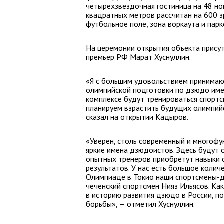
четырехзвездочная гостиница на 48 но
квадратных метров рассчитан на 600 з
футбольное поле, зона воркаута и пар
На церемонии открытия объекта присут
премьер РФ Марат Хуснуллин.
«Я с большим удовольствием принимаю
олимпийской подготовки по дзюдо име
комплексе будут тренироваться спортс
планируем взрастить будущих олимпий
сказал на открытии Кадыров.
«Уверен, столь современный и многофу
яркие имена дзюдоистов. Здесь будут 
опытных тренеров приобретут навыки
результатов. У нас есть большое колич
Олимпиаде в Токио наши спортсмены-д
чеченский спортсмен Нияз Ильясов. Как
в историю развития дзюдо в России, по
борьбы», — отметил Хуснуллин.