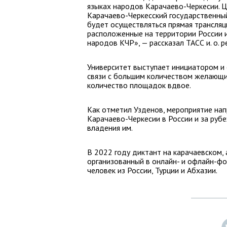
языках народов Карачаево-Черкесии. 
Карачаево-Черкесский государственный
будет осуществляться прямая трансляц
расположенные на территории России и
народов КЧР», — рассказал ТАСС и. о. р
Университет выступает инициатором и 
связи с большим количеством желающи
количество площадок вдвое.
Как отметил Узденов, мероприятие на
Карачаево-Черкесии в России и за руб
владения им.
В 2022 году диктант на карачаевском, 
организованный в онлайн- и офлайн-фо
человек из России, Турции и Абхазии.