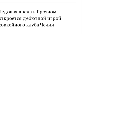
Ледовая арена в Грозном
откроется дебютной игрой
хоккейного клуба Чечни