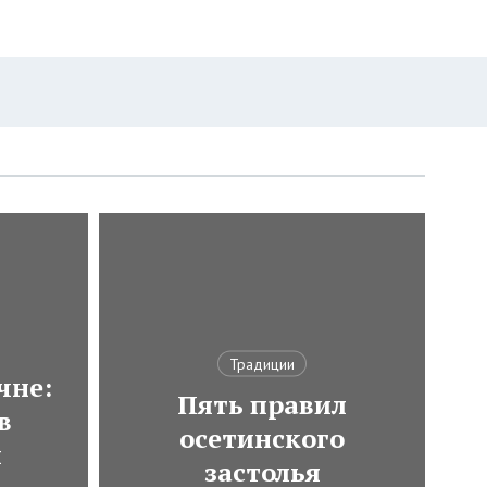
Традиции
чне:
Пять правил
в
осетинского
и
застолья