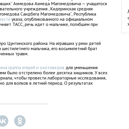
бавших“ Ахмедова Ахмеда Магомедовича — учащегося
вательного учреждения „Кидеринская средняя
гомедова Саидбега Магомедовича“, Республика
ексте
указа, опубликованного на официальном
чняет ТАСС, речь идет о мальчике, погибшем при
ро Цунтинского района. На игравших у реки детей
и шестилетнего мальчика, его восьмилетний брат
ученных травм.
ена группа егерей и охотоведов
для уменьшения
ими было отстрелено более десятка хищников. У всех
риала, чтобы провести лабораторные исследования,
но для волков в летний период. О результатах