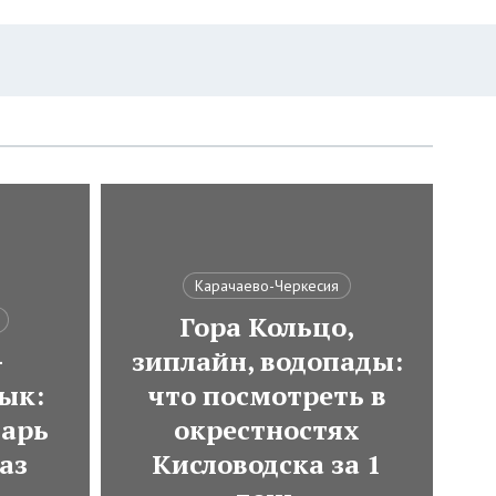
Карачаево-Черкесия
Гора Кольцо,
-
зиплайн, водопады:
ык:
что посмотреть в
варь
окрестностях
аз
Кисловодска за 1