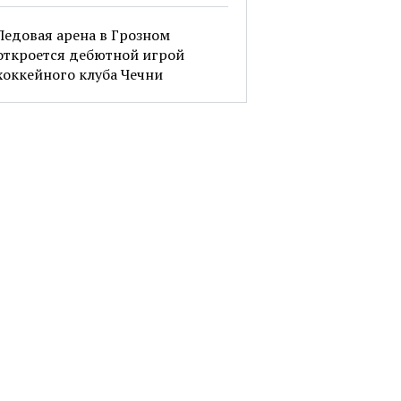
Ледовая арена в Грозном
откроется дебютной игрой
хоккейного клуба Чечни