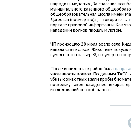
наградить медалью „За спасение поги
муниципального казенного общеобразо
общеобразовательная школа имени Ма
Дагестан (посмертно)», — говорится в
т
портале правовой информации. Как уто
нападении волков прошлым летом.
ЧП произошло 28 июля возле села Киде
напала стая волков. Животные покусал
сумел отогнать зверей, но умер от пол
После инцидента в район была
направл
численности волков. По данным ТАСС, 
убитых животных взяли пробы биомате
поскольку такое поведение нехарактер
исследований не сообщалось.