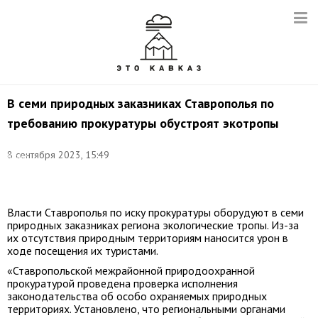
В семи природных заказниках Ставрополья по
требованию прокуратуры обустроят экотропы
Фото:
8 сентября 2023, 15:49
Юрий
Смитюк/
ТАСС
Власти Ставрополья по иску прокуратуры оборудуют в семи
природных заказниках региона экологические тропы. Из-за
их отсутствия природным территориям наносится урон в
ходе посещения их туристами.
«Ставропольской межрайонной природоохранной
прокуратурой проведена проверка исполнения
законодательства об особо охраняемых природных
территориях. Установлено, что региональными органами