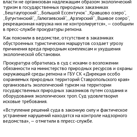
власти не организован надлежащим образом экологический
туризм в государственных природных заказниках
„Бештаугорский“, „Большой Ессентучок“ „Кравцово озеро“,
„Бугунтинский“, „Галюгаевский“, „Арзгирский“ „Вшивое озеро“,
рекреационная нагрузка них не контролируется», — сообщили
в пресс-службе прокуратуры региона.
Как пояснили в ведомстве, отсутствие в заказниках
обустроенных туристических маршрутов создает угрозу
причинения вреда природным комплексам и ухудшения
экологической обстановки.
Прокуратура обратилась в суд с исками о возложении
обязанности на министерство природных ресурсов и охраны
окружающей среды региона и ГБУ СК «Дирекция особо
охраняемых природных территорий Ставропольского края»
организовать экологический туризм на территории
государственных природных заказников путем создания и
оборудования экологических троп. Суд удовлетворил
исковые требования.
«Вступление решений суда в законную силу и фактическое
устранение нарушений находятся на контроле надзорного
ведомства», — отметили в ппресс-службе.