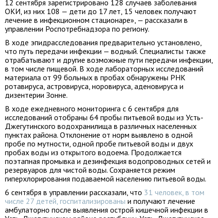
12 сентября зарегистрировано 128 случаев заболевания
ОКИ, из них 108 — дети до 17 лет, 15 человек получают
лечение в инфекционном стационаре», — рассказали в
управлении Роспотребнадзора по региону.
В ходе эпидрасследования предварительно установлено,
что путь передачи инфекции — водный. Специалисты также
отрабатывают и другие возможные пути передачи инфекции,
в том числе пищевой. В ходе лабораторных исследований
материала от 99 больных в пробах обнаружены РНК
ротавируса, астровируса, норовируса, аденовируса и
дизентерии Зонне.
В ходе ежедневного мониторинга с 6 сентября для
исследований отобраны 64 пробы питьевой воды из Усть-
Джегутинского водохранилища в различных населенных
пунктах района. Отклонение от норм выявлено в одной
пробе по мутности, одной пробе питьевой воды и двух
пробах воды из открытого водоема. Продолжается
поэтапная промывка и дезинфекция водопроводных сетей и
резервуаров для чистой воды. Сохраняется режим
гиперхлорирования подаваемой населению питьевой воды.
6 сентября в управлении рассказали, что
31 человек, в том
числе 27 детей, госпитализированы
и получают лечение
амбулаторно после выявления острой кишечной инфекции в