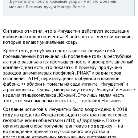
Думаете, это просто красивые узоры? Нет, это древняя
молитва Лесному духу и Матери-Земле
Он также отметил, что в Ингушетии действует ассоциация
войлочного ковроткачества. В ней состоят десятки женщин,
которые делают уникальные ковры.
Кроме того, республика представит на форуме свой
промышленный потенциал. «В последние годы в республике
активно развиваются промышленность и агропромышленный
комплекс, нам есть что показать. К примеру, продукцию
заводов алюминиевых профилей „РИАК“ и радиаторов
отопления „АТМ“, перезапущенных обувной и швейной
фабрик, <> яблоки и томаты из cада-гиганта „Ингушетия“ и
агрокомплекса „Сунжа“, минеральную воду „Ачалуки“ и мясные
изделия птицекомплекса „Южный“. Это лишь малая часть
того, что мы намерены показать», — добавил Нальгиев.
Создание истингов в Ингушетии было возрождено в 2018
году на средства Фонда президентских грантов историко-
географическим обществом (ИГО) «Дзурдзуки». Позже
организация снова получила грантовую поддержку — на
возрождение древнего музыкального искусства и
воссоздание утраченных музыкальных инструментов