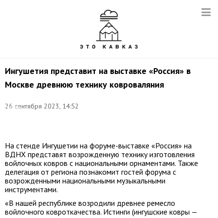
Ингушетия представит на выставке «Россия» в
Москве древнюю технику ковроваляния
Фото:
26 сентября 2023, 14:52
Надия
Цицкиева/
ТАСС
На стенде Ингушетии на форуме-выставке «Россия» на
ВДНХ представят возрожденную технику изготовления
войлочных ковров с национальными орнаментами. Также
делегация от региона познакомит гостей форума с
возрожденными национальными музыкальными
инструментами.
«В нашей республике возродили древнее ремесло
войлочного ковроткачества. Истинги (ингушские ковры —