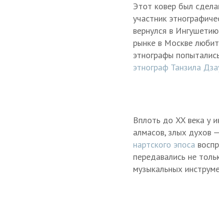
Этот ковер был сдела
участник этнографиче
вернулся в Ингушетию
рынке в Москве любите
этнографы попытались
этнограф Т
анзила Дза
Вплоть до XX века у 
алмасов, злых духов —
нартского эпоса
воспр
передавались не тольк
музыкальных инструме