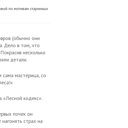
овой по мотивам старинных
овров (обычно они
. Дело в том, что
 Покрасив несколько
ляли детали.
 сама мастерица, со
леса!»
а «Лесной кодекс».
ервых почек он
 нагонять страх на