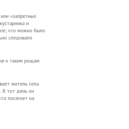
, или «запретных
кустарника и
ное, что можно было
льно следовало
ние к таким рощам
ывает житель села
 В тот день он
кто посягнет на