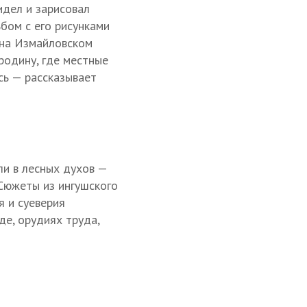
идел и зарисовал
бом с его рисунками
 на Измайловском
родину, где местные
сь — рассказывает
ли в лесных духов —
 Сюжеты из ингушского
я и суеверия
де, орудиях труда,