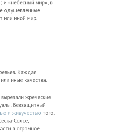
; и «небесный мир», в
же одушевленные
т или иной мир.
ревьев. Каждая
 или иные качества.
ы вырезали жреческие
туалы. Беззащитный
тью и живучестью
того,
еска-Солсе,
асти в огромное