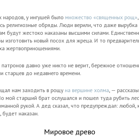
их народов, у ингушей было
множество «священных рощ»
ись религиозные обряды. Люди верили, что даже вырубка 
ам будут жестоко наказаны высшими силами. Единствен
обы изготовить новый посох для жреца. И то предварите
уха жертвоприношениями.
и патронов давно уже никто не верит, бережное отноше
ии старцев до недавнего времени.
щал нам заходить в рощу
на вершине холма
, — рассказ
Но мой старший брат ослушался и пошел туда рубить лес.
манной рукой. А дед сказал, что предупреждал: любой, 
 будет наказан.
Мировое древо