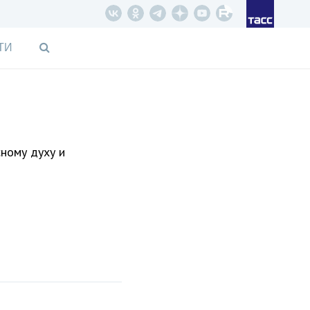
ТИ
сному духу и