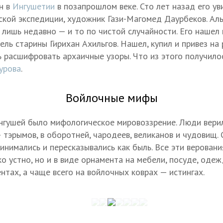
н в
Ингушетии
в позапрошлом веке. Сто лет назад его ув
ской экспедиции, художник Гази-Магомед Даурбеков. Аль
 лишь недавно — и то по чистой случайности. Его нашел
ль старины Гирихан Ахильгов. Нашел, купил и привез на 
 расшифровать архаичные узоры. Что из этого получило
урова
.
Войлочные мифы
ингушей было мифологическое мировоззрение. Люди вери
 тэрымов, в оборотней, чародеев, великанов и чудовищ.
инимались и пересказывались как быль. Все эти веровани
о устно, но и в виде орнамента на мебели, посуде, одеж
нтах, а чаще всего на войлочных коврах — истингах.