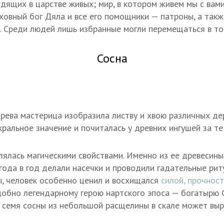
дящих в царстве живых; мир, в котором живем мы с вами
овный бог Дяла и все его помощники — патроны, а так
ы. Среди людей лишь избранные могли перемещаться в то
Сосна
рева мастерица изобразила листву и хвою различных де
ральное значение и почиталась у древних ингушей за те
елялась магическими свойствами. Именно из ее древесин
 года в год делали насечки и проводили гадательные ри
, человек особенно ценил и восхищался
силой, прочнос
добно легендарному герою нартского эпоса — богатырю С
 семя сосны из небольшой расщелины в скале может выр