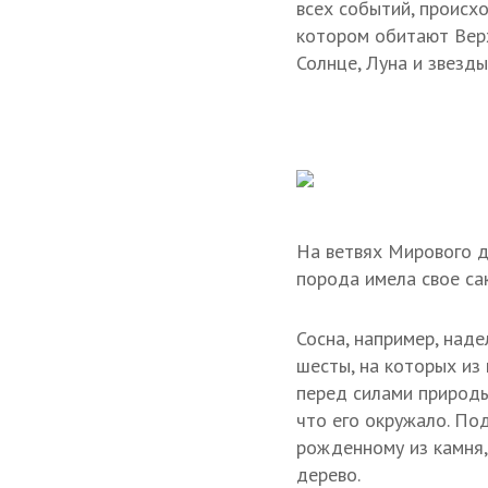
всех событий, происхо
котором обитают Верх
Солнце, Луна и звезд
На ветвях Мирового д
порода имела свое сак
Сосна, например, над
шесты, на которых из
перед силами природы
что его окружало. По
рожденному из камня,
дерево.