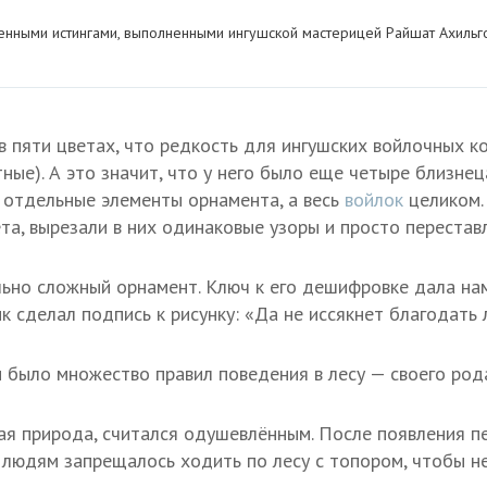
енными истингами, выполненными ингушской мастерицей Райшат Ахильг
в пяти цветах, что редкость для ингушских войлочных к
ные). А это значит, что у него было еще четыре близнеца
 отдельные элементы орнамента, а весь
войлок
целиком.
та, вырезали в них одинаковые узоры и просто перестав
ьно сложный орнамент. Ключ к его дешифровке дала нам
 сделал подпись к рисунку: «Да не иссякнет благодать 
и было множество правил поведения в лесу — своего род
ьная природа, считался одушевлённым. После появления п
и людям запрещалось ходить по лесу с топором, чтобы не