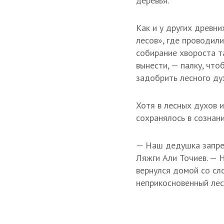
деревья.
Как и у других древн
лесов», где проводил
собирание хвороста т
вынести, — палку, чт
задобрить лесного д
Хотя в лесных духов 
сохранялось в сознан
— Наш дедушка запре
Ляжги Али Точиев. — 
вернулся домой со сло
неприкосновенный лес,