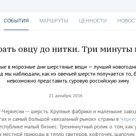
СОБЫТИЯ
МАРШРУТЫ
ЦЕННОСТИ
НОВОС
ать овцу до нитки. Три минуты 
ые в морозные дни шерстяные вещи — лучший новогодни
од мы наблюдали, как из овечьей шерсти получается то, б
невозможно представить суровую российскую зиму
21 декабря, 2016
во-Черкесии — шерсть. Крупные фабрики и маленькие заво
угах и самый большой «вязальный рынок» страны в
Черке
еспублике малый бизнес. Трехминутный ролик о том, как 
 местной природы в тепло свитеров, кофточек, шапочек 