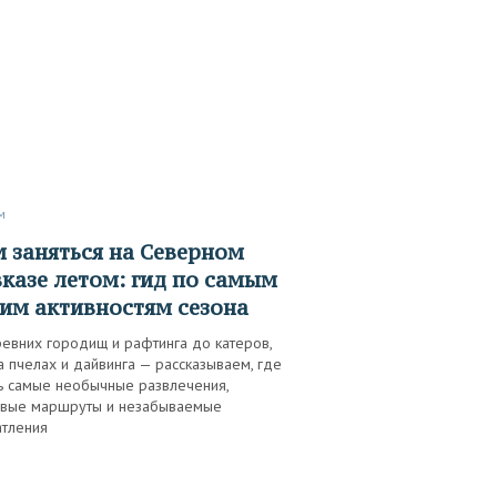
м
казе летом: гид по самым
им активностям сезона
ревних городищ и рафтинга до катеров,
а пчелах и дайвинга — рассказываем, где
ть самые необычные развлечения,
ивые маршруты и незабываемые
атления