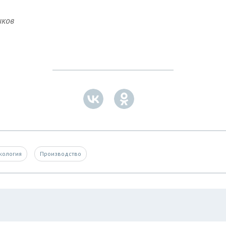
иков
кология
Производство