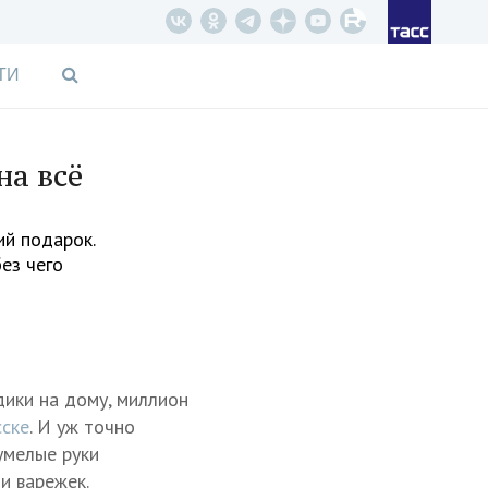
ТИ
на всё
й подарок.
ез чего
дики на дому, миллион
сске
. И уж точно
умелые руки
и варежек.