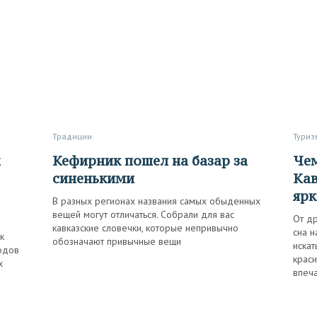
Традиции
Туриз
Кефирник пошел на базар за
Чем заняться на Северном
синенькими
Кав
ярк
В разных регионах названия самых обыденных
вещей могут отличаться. Собрали для вас
От д
кавказские словечки, которые непривычно
сна н
к
обозначают привычные вещи
иска
одов
крас
х
впеч