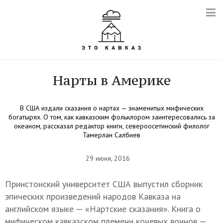
Нарты в Америке
В США издали сказания о нартах — знаменитых мифических
богатырях. О том, как кавказским фольклором заинтересовались за
океаном, рассказал редактор книги, североосетинский филолог
Тамерлан Салбиев
29 июня, 2016
Принстонский университет США выпустил сборник
эпических произведений народов Кавказа на
английском языке — «Нартские сказания». Книга о
мифическом кавказском племени кочевых воинов —