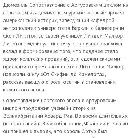
Дюмезиль. Сопоставление с Артуровским циклом на
серьезном академическом уровне впервые провел
американский историк, заведующий кафедрой
антропологии университета Беркли в Калифорнии
Скот Литлтон со своей ученицей Линдой Малкор.
Литлтон выдвинул гипотезу, что первоначальный
вклад в формирование того, что позднее стало
ядром кельтских преданий, был сделан скифами —
предками современных осетин. Литлтон и Малкор
написали книгу «От Скифии до Камелота»,
рассказывающую о роли осетин в становлении
кельтского эпоса.
Cопоставление
нартского эпоса с Артуровским
циклом продолжил ученый-историк из
Великобритании Ховард Рид. Во время длительных
исследований в Великобритании, Франции и России
он пришел к выводу, что король Артур был