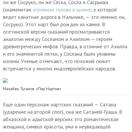
он же Сосруко, он же Сеска, Сосла и Сасрыква
(знаменитая
огромная голова в шлеме
, к которой
ведет канатная дорога в Нальчике, — это именно он,
Сосруко).
Этот нарт был рожден из камня. В
осетинской версии сказаний просматриваются
аналогии между Сосланом и Ахиллом — героем
древнегреческих мифов. Правда, в отличие от Ахилла
и его знаменитой пятки, у Сослана были уязвимы
колени. Ученые отмечают, что похожий сюжет
встречается у многих индоевропейских народов.
Махабек Туганов. «Пир Нартов»
Еще один персонаж нартских сказаний — Сатана
(ударение на второй слог
), она же Сатаней-Гуаша. В
абхазской и адыгской версиях это романтическая
женщина, символ красоты, ума и неувядающей