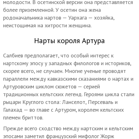
молодости. В осетинской версии она представляется
более приземленной. У осетин она жена
родоначальника нартов — Уархага — хозяйка,
неистощимая на хитрости женщина.
Нарты короля Артура
Салбиев предполагает, что особый интерес к
нартскому эпосу у западных филологов и историков,
скорее всего, не случаен. Многие ученые проводят
параллели между кавказскими сказаниями о нартах и
Артуровским циклом сюжетов — серией
традиционных кельтских легенд. Героями цикла стали
рыцари Круглого стола: Ланселот, Персеваль и
Галахад — во главе
с Артуром, королем кельтских
племен бриттов.
Прежде всего сходство между нартским и кельтским
эпосами заметил французский мифолог Жорж