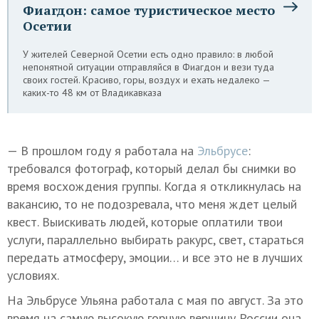
Фиагдон: самое туристическое место
Осетии
У жителей Северной Осетии есть одно правило: в любой
непонятной ситуации отправляйся в Фиагдон и вези туда
своих гостей. Красиво, горы, воздух и ехать недалеко —
каких-то 48 км от Владикавказа
— В прошлом году я работала на
Эльбрусе
:
требовался фотограф, который делал бы снимки во
время восхождения группы. Когда я откликнулась на
вакансию, то не подозревала, что меня ждет целый
квест. Выискивать людей, которые оплатили твои
услуги, параллельно выбирать ракурс, свет, стараться
передать атмосферу, эмоции… и все это не в лучших
условиях.
На Эльбрусе Ульяна работала с мая по август. За это
время на самую высокую горную вершину России она