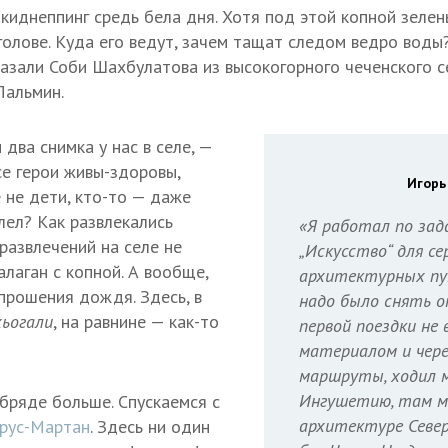
е киднеппинг средь бела дня. Хотя под этой копной зеле
голове. Куда его ведут, зачем тащат следом ведро воды
азали Соби Шахбулатова из высокогорного чеченского с
Пальмин.
два снимка у нас в селе, —
се герои живы-здоровы,
Игорь
 не дети, кто-то — даже
лел? Как развлекались
«Я работал по за
развлечений на селе не
„Искусство“ для с
алаган с копной. А вообще,
архитектурных пу
прошения дождя. Здесь, в
надо было снять ок
хьогали
, на равнине — как-то
первой поездки не 
материалом и через
маршруты, ходил м
Ингушетию, там ме
бряде больше. Спускаемся с
архитектуре Север
рус-Мартан
. Здесь ни один