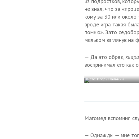
из подростков, котор
не знал, что за «проце
кому за 30 или около 
вроде игра такая была
помню». Зато седобо
мельком взглянув на ф
— Да это обряд
къар
воспринимал его как о
Фото: Игорь Пальмин
Магомед вспомнил слу
— Однажды — мне тогд