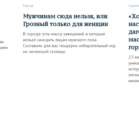
Город
Сдел
Мужчинам сюда нельзя, или
«Хочу, чтобы весь мир увидел
Грозный только для женщин
нас
даг
В городе есть масса заведений, в которые
мас
нельзя заходить лицам мужского пола.
ак
Составили для вас гендерно избирательный гид
гор
кими
по чеченской столице
27-ле
уник
исто
леге
милли