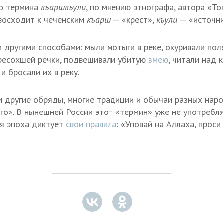
го термина
къаршкъули
, по мнению этнографа, автора «Т
восходит к чеченским
къарш
— «крест»,
къули
— «источни
 другими способами: мыли мотыги в реке, окуривали пол
ресохшей речки, подвешивали убитую
змею
, читали над 
и бросали их в реку.
и другие обряды, многие традиции и обычаи разных нар
о». В нынешней России этот «термин» уже не употребля
ая эпоха диктует
свои правила
: «Уповай на Аллаха, проси