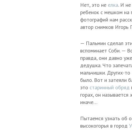
Нет, это не
елка
. И н
ребенок с мешком на 
фотографий нам расск
автор снимков Игорь 
— Пальмин сделал эти 
вспоминает Соби. — В
правда, они давно уже
дедушка. Что запечат
мальчишки. Других-то 
было. Вот и затеяли б
это
старинный обряд
горах, он называется
иначе…
Пытаемся узнать об о
высокогорья в город
У