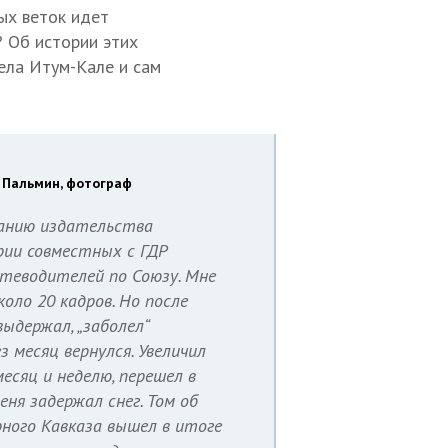
ных веток идет
? Об истории этих
ела Итум-Кале и сам
 Пальмин, фотограф
данию издательства
ерии совместных с ГДР
теводителей по Союзу. Мне
оло 20 кадров. Но после
выдержал, „заболел“
 месяц вернулся. Увеличил
есяц и неделю, перешел в
ня задержал снег. Том об
ного Кавказа вышел в итоге