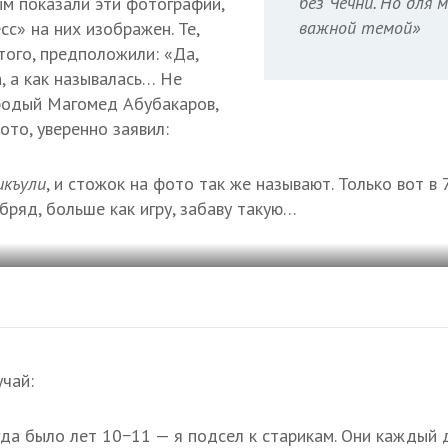
без Чечни. Но для 
ым показали эти фотографии,
важной темой»
сс» на них изображен. Те,
того, предположили: «Да,
, а как называлась… Не
родый Магомед Абубакаров,
ото, уверенно заявил:
шкъули
, и стожок на фото так же называют. Только вот в 
бряд, больше как игру, забаву такую…
чай:
а было лет 10−11 — я подсел к старикам. Они каждый д