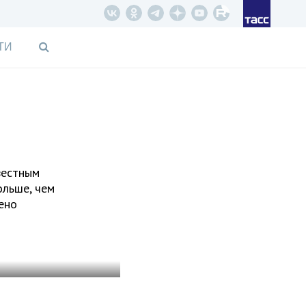
ТИ
вестным
ольше, чем
ено