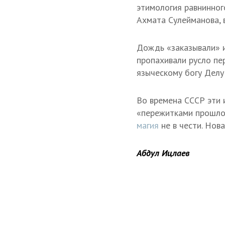
этимология равнинно
Ахмата Сулейманова, 
Дождь «заказывали» и
пропахивали русло пе
языческому богу Делу 
Во времена СССР эти 
«пережитками прошлог
магия
не в чести. Нов
Абдул Ицлаев