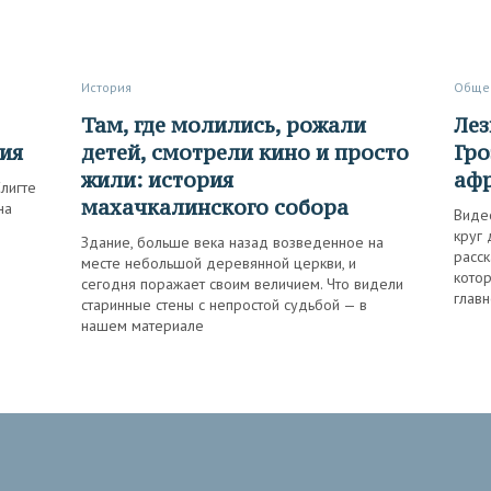
История
Обще
Там, где молились, рожали
Лезгинка по-гвинейски: как в
тия
детей, смотрели кино и просто
Гро
жили: история
афр
лигте
махачкалинского собора
на
Виде
круг 
Здание, больше века назад возведенное на
расс
месте небольшой деревянной церкви, и
котор
сегодня поражает своим величием. Что видели
главн
старинные стены с непростой судьбой — в
нашем материале