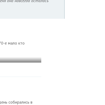
меня она навсегда осталась
70-е мало кто
ень собирались в