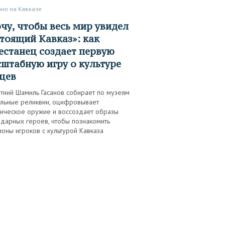
ано на Кавказе
тоящий Кавказ»: как
естанец создает первую
штабную игру о культуре
цев
тний Шамиль Гасанов собирает по музеям
альные реликвии, оцифровывает
рическое оружие и воссоздает образы
ндарных героев, чтобы познакомить
оны игроков с культурой Кавказа