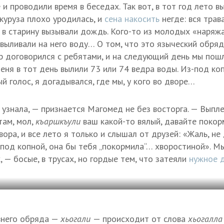
и проводили время в беседах. Так вот, в тот год лето в
укуруза плохо уродилась, и
сена накосить
негде: вся трав
к в старину вызывали дождь. Кого-то из молодых «наряж
 выливали на него воду… О том, что это языческий обряд
ер договорился с ребятами, и на следующий день мы пош
еня в тот день вылили 73 или 74 ведра воды. Из-под коп
 голос, я догадывался, где мы, у кого во дворе…
узнала, — признается Магомед не без восторга. — Выпле
там, мол,
къаршкъули
ваш какой-то вялый, давайте покор
ора, и все лето я только и слышал от друзей: «Жаль, не
 под копной, она бы тебя „покормила“… хворостиной». М
, — босые, в трусах, но гордые тем, что затеяли
нужное 
внего обряда —
хьогали
— происходит от слова
хьогалла