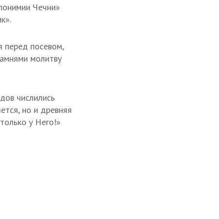
опонимии Чечни»
к».
я перед посевом,
камнями молитву
одов числились
ется, но и древняя
 только у Него!»