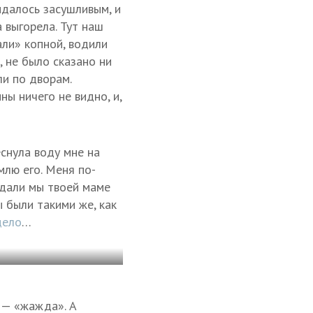
ыдалось засушливым, и
а выгорела. Тут наш
али» копной, водили
, не было сказано ни
ли по дворам.
ны ничего не видно, и,
снула воду мне на
млю его. Меня по-
 дали мы твоей маме
ы были такими же, как
дело
…
— «жажда». А