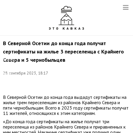
В Северной Осетии до конца года получат
сертификаты на жилье 3 переселенца с Крайнего
Севера и 5 чернобыльцев
Выдача
сертификата
на
28 сентября 2023, 18:17
жилье.
Фото:
minstroy.alania.gov.ru
В Северной Осетии до конца года выдадут сертификаты на
жилье трем переселенцам из районов Крайнего Севера и
пяти чернобыльцам. Всего в 2023 году сертификаты получат
11 жителей, относящихся к этим категориям.
«До конца года сертификаты на жилье получат три
переселенца из районов Крайнего Севера и приравненных к
ним местностей. Накануне сертификат уже получил один